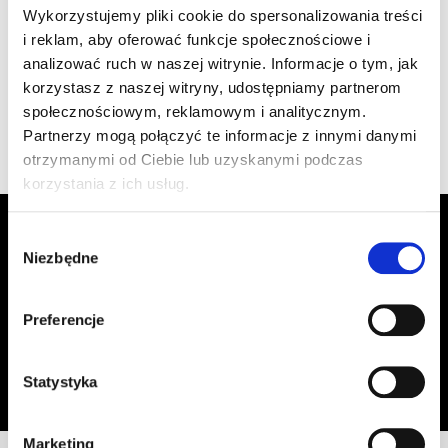
szt
–
Wykorzystujemy pliki cookie do spersonalizowania treści
1.470/50 ceglasta
i reklam, aby oferować funkcje społecznościowe i
analizować ruch w naszej witrynie. Informacje o tym, jak
korzystasz z naszej witryny, udostępniamy partnerom
Wyświetlono 1–4 z 4 wyników
społecznościowym, reklamowym i analitycznym.
Partnerzy mogą połączyć te informacje z innymi danymi
otrzymanymi od Ciebie lub uzyskanymi podczas
korzystania z ich usług.
Zapisz się do Newslettera, aby
Wybór
otrzymywać informacje o aktualnych
Niezbędne
zgody
promocjach!
Preferencje
Adres email
Zapisz się
Oświadczam, że zapoznałem się z
treścią regulaminu
dotyczącego
Statystyka
przetwarzania moich danych osobowych, w celu przesyłania mi informacji o
ofercie sklepu tj. o promocjach, nowościach i rabatach.
Marketing