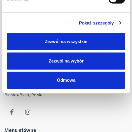
Pokaż szczegóły
Masz pytania? Skontaktuj się z nami!
Zezwól na wszystkie
+48 33 47 94 400
Nasz adres e-mail
Zezwól na wybór
dok@mdmnt.com
Dane kontaktowe
Odmowa
NIP: 5482614481, MDM NT sp. z o.o., Bestwińska 143, 43-346
Bielsko-Biała, Polska
Menu główne