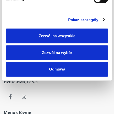
Pokaż szczegóły
Masz pytania? Skontaktuj się z nami!
Zezwól na wszystkie
+48 33 47 94 400
Nasz adres e-mail
Zezwól na wybór
dok@mdmnt.com
Dane kontaktowe
Odmowa
NIP: 5482614481, MDM NT sp. z o.o., Bestwińska 143, 43-346
Bielsko-Biała, Polska
Menu główne