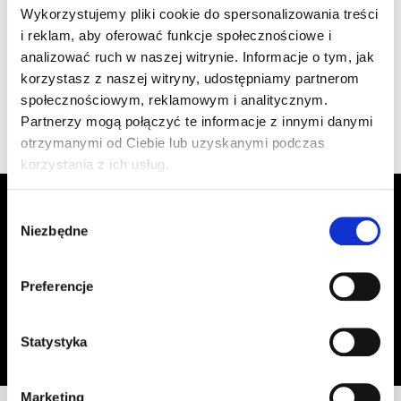
szt
–
Wykorzystujemy pliki cookie do spersonalizowania treści
L brązowy
i reklam, aby oferować funkcje społecznościowe i
analizować ruch w naszej witrynie. Informacje o tym, jak
korzystasz z naszej witryny, udostępniamy partnerom
Wyświetlono 1–4 z 4 wyników
społecznościowym, reklamowym i analitycznym.
Partnerzy mogą połączyć te informacje z innymi danymi
otrzymanymi od Ciebie lub uzyskanymi podczas
korzystania z ich usług.
Zapisz się do Newslettera, aby
Wybór
otrzymywać informacje o aktualnych
Niezbędne
zgody
promocjach!
Preferencje
Adres email
Zapisz się
Oświadczam, że zapoznałem się z
treścią regulaminu
dotyczącego
Statystyka
przetwarzania moich danych osobowych, w celu przesyłania mi informacji o
ofercie sklepu tj. o promocjach, nowościach i rabatach.
Marketing