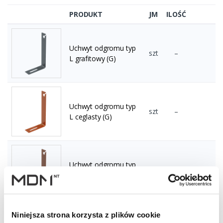
PRODUKT
JM
ILOŚĆ
Uchwyt odgromu typ
szt
–
L grafitowy (G)
Uchwyt odgromu typ
szt
–
L ceglasty (G)
Uchwyt odgromu typ
szt
–
L brązowy (G)
Niniejsza strona korzysta z plików cookie
Uchwyt odgromu typ