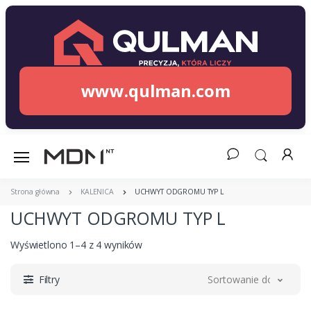
www.qulman.com
Strona główna
KALENICA
UCHWYT ODGROMU TYP L
UCHWYT ODGROMU TYP L
Wyświetlono 1–4 z 4 wyników
Filtry
Sortowanie domyślne