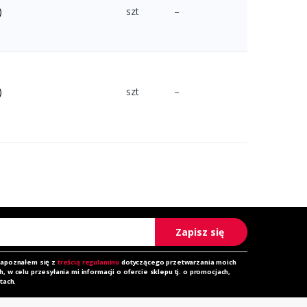
)
szt
–
)
szt
–
Zapisz się
zapoznałem się z
treścią regulaminu
dotyczącego przetwarzania moich
 w celu przesyłania mi informacji o ofercie sklepu tj. o promocjach,
tach.