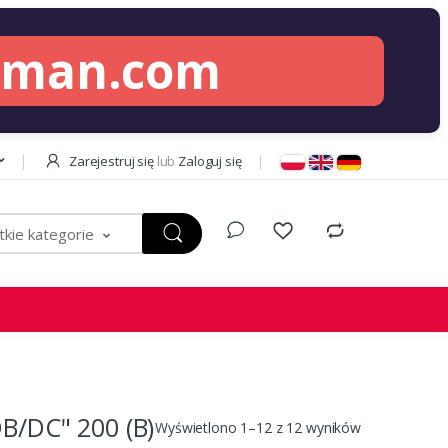
lman.com
Zarejestruj się
lub
Zaloguj się
kie kategorie
DC" 200 (B)
Wyświetlono 1–12 z 12 wyników