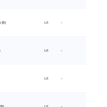
 (B)
szt
–
)
szt
–
szt
–
(B)
szt
–