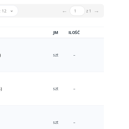
←
→
 12
z 1
JM
ILOŚĆ
)
szt
–
)
szt
–
szt
–