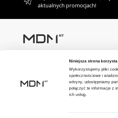
aktualnych promocjach!
Masz pytania? Skontaktuj się z
Niniejsza strona korzysta
nami!
+48 33 47 94 400
Wykorzystujemy pliki cook
społecznościowe i analizo
Dane kontaktowe
witryny, udostępniamy pa
NIP: 5482614481, MDM NT sp. z o.o., Bestwińska 143, 43
połączyć te informacje z 
ich usług.