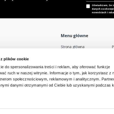
Oświadczam, że 
danych osobowych,
nowościach i raba
Menu główne
Strona główna
P
Nasz adres e-mail
Mapa sklepu
P
 z plików cookie
dok@mdmnt.com
Moje konto
R
ie do spersonalizowania treści i reklam, aby oferować funkcje
Promocje
R
wać ruch w naszej witrynie. Informacje o tym, jak korzystasz z 
Kontakt
rtnerom społecznościowym, reklamowym i analitycznym. Partn
-346 Bielsko-Biała, Polska
innymi danymi otrzymanymi od Ciebie lub uzyskanymi podczas k