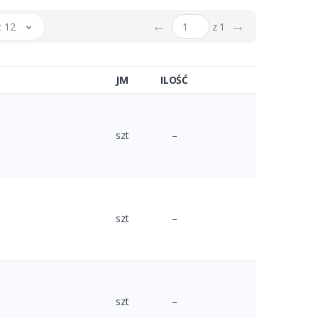
←
→
 12
z 1
JM
ILOŚĆ
szt
–
szt
–
szt
–