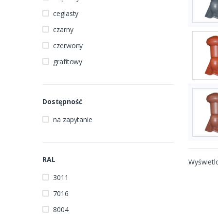
ceglasty
czarny
czerwony
grafitowy
Dostępność
na zapytanie
RAL
Wyświetl
3011
7016
8004