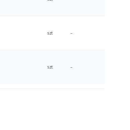
szt
–
szt
–