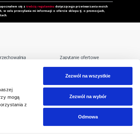
zapoznałem się z
treścią regulaminu
dotyczącego przetwarzania moich
 w celu przesyłania mi informacji o ofercie sklepu tj. o promocjach,
tach.
rzechowalnia
Zapytanie ofertowe
orównywarka
Do pobrania
Zezwól na wszystkie
egulamin
Polityka prywatności i
cookies
eklamacja
naszej
RODO
Zezwól na wybór
erzy mogą
orzystania z
Odmowa