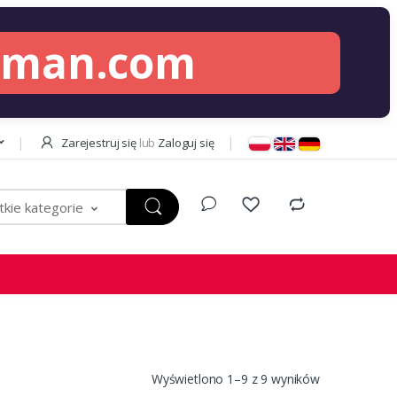
lman.com
Zarejestruj się
lub
Zaloguj się
kie kategorie
Wyświetlono 1–9 z 9 wyników