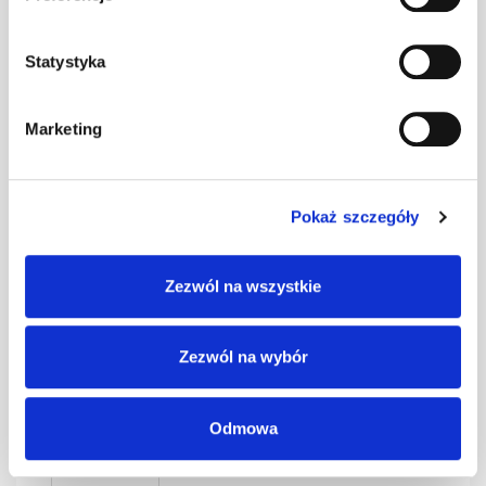
0,4 czarny kpl.
kpl
–
BD-350/30
Statystyka
SMART Ława
Marketing
0,4 czerwony
kpl
–
kpl. BD-350/30
Pokaż szczegóły
SMART Ława
0,4 grafit kpl.
kpl
–
Zezwól na wszystkie
BD-350/30
Zezwól na wybór
SMART Ława
0,4 kasztan kpl.
kpl
–
BD-350/30
Odmowa