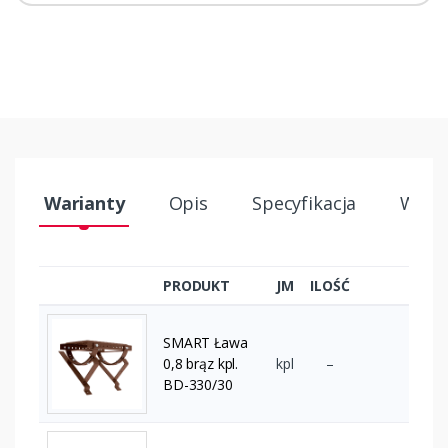
Warianty
Opis
Specyfikacja
Wysył
PRODUKT
JM
ILOŚĆ
SMART Ława
0,8 brąz kpl.
kpl
–
BD-330/30