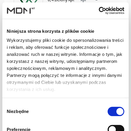
BD-330/30
SMART Ława
Niniejsza strona korzysta z plików cookie
0,4 brąz kpl.
kpl
–
BD-350/30
Wykorzystujemy pliki cookie do spersonalizowania treści
i reklam, aby oferować funkcje społecznościowe i
analizować ruch w naszej witrynie. Informacje o tym, jak
korzystasz z naszej witryny, udostępniamy partnerom
SMART Ława
0,4 c.brąz kpl.
kpl
–
społecznościowym, reklamowym i analitycznym.
BD-350/30
Partnerzy mogą połączyć te informacje z innymi danymi
otrzymanymi od Ciebie lub uzyskanymi podczas
korzystania z ich usług.
SMART Ława
0,4 cegła kpl.
kpl
–
Wybór
BD-350/30
Niezbędne
zgody
Preferencje
SMART Ława