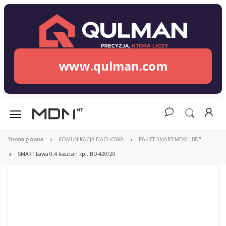
www.qulman.com
Strona główna
KOMUNIKACJA DACHOWA
PAKIET SMART MDM "BD"
SMART Ława 0,4 kasztan kpl. BD-420/20