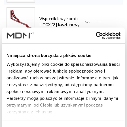
Wspornik ławy komin.
szt
–
L TOX [G] kasztanowy
Wspornik ławy komin.
szt
–
Niniejsza strona korzysta z plików cookie
L TOX [G] brązowy
Wykorzystujemy pliki cookie do spersonalizowania treści
i reklam, aby oferować funkcje społecznościowe i
analizować ruch w naszej witrynie. Informacje o tym, jak
Wspornik ławy komin.
korzystasz z naszej witryny, udostępniamy partnerom
L TOX [G]
szt
–
społecznościowym, reklamowym i analitycznym.
ciemnobrązowy
Partnerzy mogą połączyć te informacje z innymi danymi
otrzymanymi od Ciebie lub uzyskanymi podczas
korzystania z ich usług.
Wspornik ławy komin.
szt
–
L TOX [G] czerwony