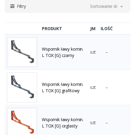
Filtry
Sortowanie domyślne
PRODUKT
JM
ILOŚĆ
Wspornik ławy komin.
szt
–
L TOX [G] czarny
Wspornik ławy komin.
szt
–
L TOX [G] grafitowy
Wspornik ławy komin.
szt
–
L TOX [G] ceglasty