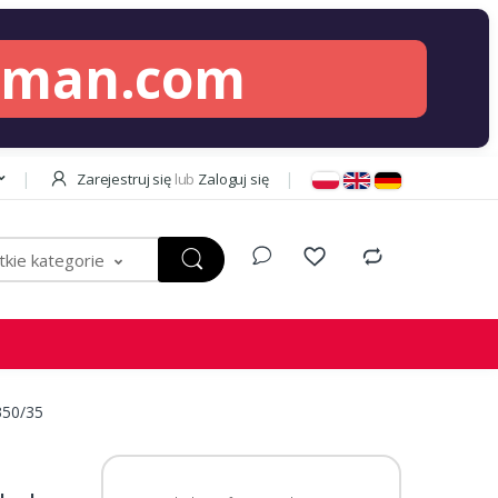
lman.com
Zarejestruj się
lub
Zaloguj się
kie kategorie
350/35