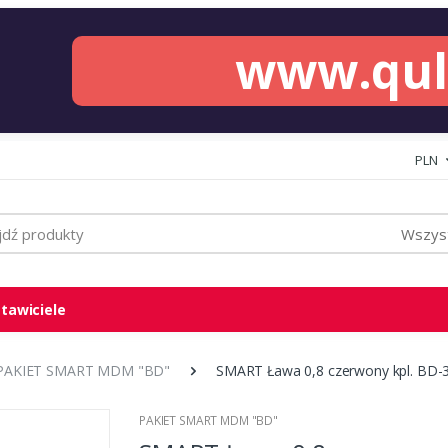
www.qu
PLN
Wszyst
tawiciele
PAKIET SMART MDM "BD"
SMART Ława 0,8 czerwony kpl. BD-
PAKIET SMART MDM "BD"