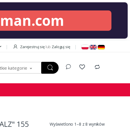
lman.com
Zarejestruj się
lub
Zaloguj się
kie kategorie
LZ" 155
Wyświetlono 1–8 z 8 wyników