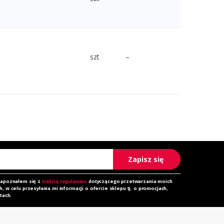
szt
–
Zapisz się
zapoznałem się z
treścią regulaminu
dotyczącego przetwarzania moich
 w celu przesyłania mi informacji o ofercie sklepu tj. o promocjach,
tach.