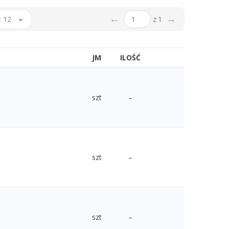
←
→
 12
z 1
JM
ILOŚĆ
szt
–
szt
–
szt
–