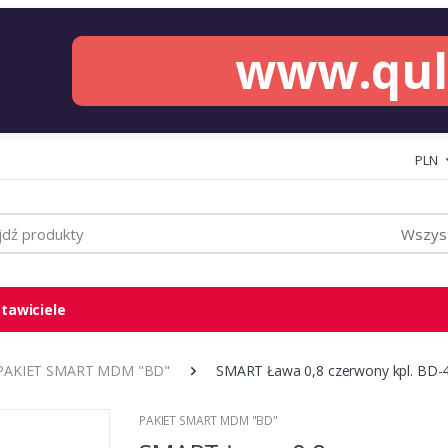
www.qu
PLN
Wszyst
tawiciele
PAKIET SMART MDM "BD"
SMART Ława 0,8 czerwony kpl. BD-
PAKIET SMART MDM "BD"