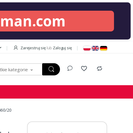
lman.com
Zarejestruj się
lub
Zaloguj się
kie kategorie
460/20