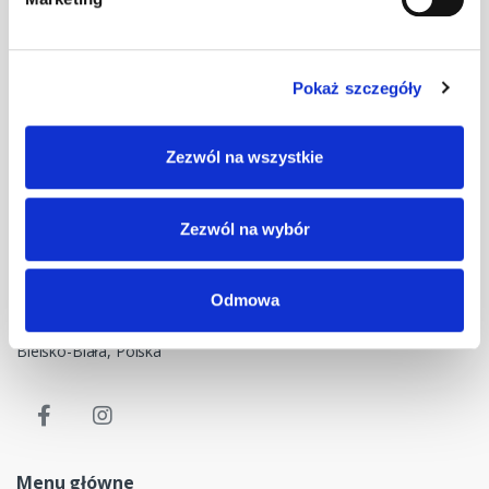
Pokaż szczegóły
Masz pytania? Skontaktuj się z nami!
Zezwól na wszystkie
+48 33 47 94 400
Nasz adres e-mail
Zezwól na wybór
dok@mdmnt.com
Dane kontaktowe
Odmowa
NIP: 5482614481, MDM NT sp. z o.o., Bestwińska 143, 43-346
Bielsko-Biała, Polska
Menu główne