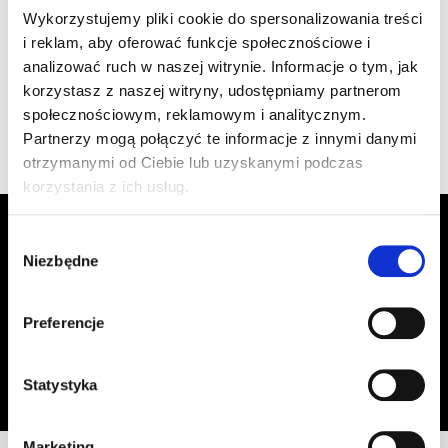
szt
–
Wykorzystujemy pliki cookie do spersonalizowania treści
1.470/105 czarna
i reklam, aby oferować funkcje społecznościowe i
analizować ruch w naszej witrynie. Informacje o tym, jak
korzystasz z naszej witryny, udostępniamy partnerom
Wyświetlono 1–4 z 4 wyników
społecznościowym, reklamowym i analitycznym.
Partnerzy mogą połączyć te informacje z innymi danymi
otrzymanymi od Ciebie lub uzyskanymi podczas
korzystania z ich usług.
Zapisz się do Newslettera, aby
Wybór
otrzymywać informacje o aktualnych
Niezbędne
zgody
promocjach!
Preferencje
Adres email
Zapisz się
Oświadczam, że zapoznałem się z
treścią regulaminu
dotyczącego
Statystyka
przetwarzania moich danych osobowych, w celu przesyłania mi informacji o
ofercie sklepu tj. o promocjach, nowościach i rabatach.
Marketing