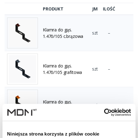
PRODUKT
JM
ILOŚĆ
Klamra do gąs.
szt
–
1.470/105 c.brązowa
Klamra do gąs.
szt
–
1.470/105 grafitowa
Klamra do gąs.
szt
–
1.470/105 ceglasta
Niniejsza strona korzysta z plików cookie
Klamra do gąs.