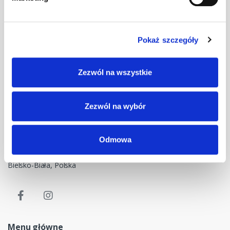
Pokaż szczegóły
Masz pytania? Skontaktuj się z nami!
Zezwól na wszystkie
+48 33 47 94 400
Nasz adres e-mail
Zezwól na wybór
dok@mdmnt.com
Dane kontaktowe
Odmowa
NIP: 5482614481, MDM NT sp. z o.o., Bestwińska 143, 43-346
Bielsko-Biała, Polska
Menu główne