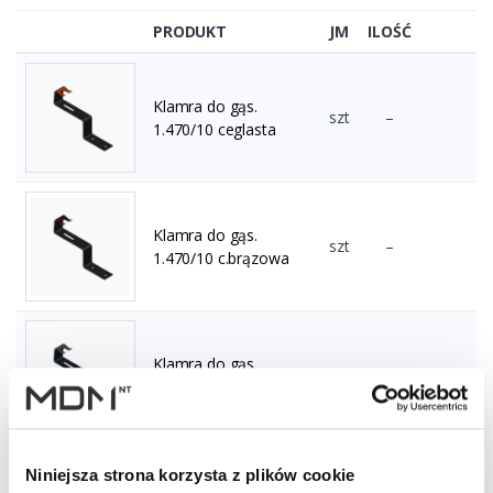
PRODUKT
JM
ILOŚĆ
Klamra do gąs.
szt
–
1.470/10 ceglasta
Klamra do gąs.
szt
–
1.470/10 c.brązowa
Klamra do gąs.
szt
–
1.470/10 grafitowa
Niniejsza strona korzysta z plików cookie
Klamra do gąs.