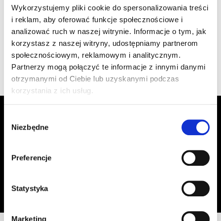
szt
–
Wykorzystujemy pliki cookie do spersonalizowania treści
1.470/10 czarna
i reklam, aby oferować funkcje społecznościowe i
analizować ruch w naszej witrynie. Informacje o tym, jak
korzystasz z naszej witryny, udostępniamy partnerom
Wyświetlono 1–4 z 4 wyników
społecznościowym, reklamowym i analitycznym.
Partnerzy mogą połączyć te informacje z innymi danymi
otrzymanymi od Ciebie lub uzyskanymi podczas
korzystania z ich usług.
Zapisz się do Newslettera, aby
Wybór
otrzymywać informacje o aktualnych
Niezbędne
zgody
promocjach!
Preferencje
Adres email
Zapisz się
Oświadczam, że zapoznałem się z
treścią regulaminu
dotyczącego
Statystyka
przetwarzania moich danych osobowych, w celu przesyłania mi informacji o
ofercie sklepu tj. o promocjach, nowościach i rabatach.
Marketing