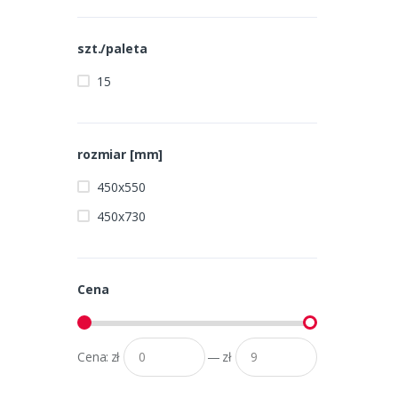
szt./paleta
15
rozmiar [mm]
450x550
450x730
Cena
Cena:
zł
—
zł