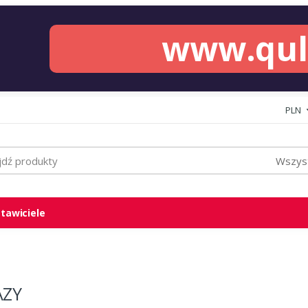
www.qu
PLN
Wszyst
tawiciele
AZY