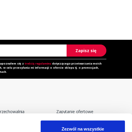
Zapisz się
zapoznałem się z
treścią regulaminu
dotyczącego przetwarzania moich
 w celu przesyłania mi informacji o ofercie sklepu tj. o promocjach,
tach.
rzechowalnia
Zapytanie ofertowe
orównywarka
Do pobrania
Zezwól na wszystkie
egulamin
Polityka prywatności i