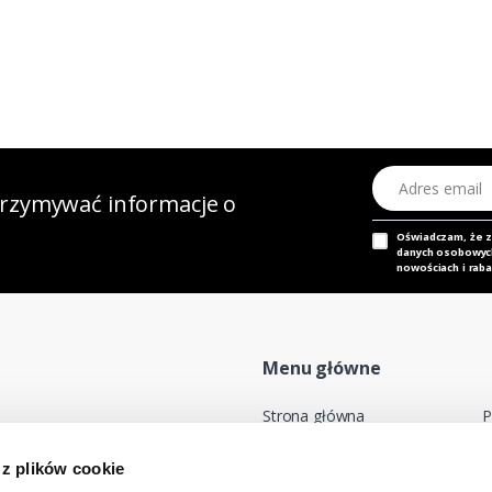
Adres email
otrzymywać informacje o
Oświadczam, że 
danych osobowych,
nowościach i raba
Menu główne
Strona główna
P
Nasz adres e-mail
Mapa sklepu
P
 z plików cookie
dok@mdmnt.com
Moje konto
R