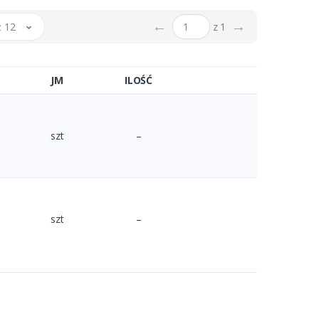
←
→
 12
z 1
JM
ILOŚĆ
szt
–
szt
–