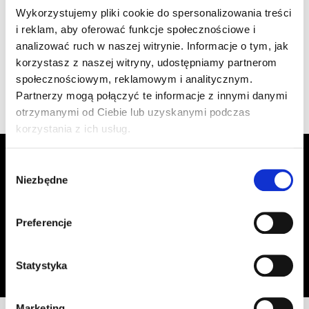
szt
–
Wykorzystujemy pliki cookie do spersonalizowania treści
1.470/119 ceglasta
i reklam, aby oferować funkcje społecznościowe i
analizować ruch w naszej witrynie. Informacje o tym, jak
korzystasz z naszej witryny, udostępniamy partnerom
Wyświetlono 1–4 z 4 wyników
społecznościowym, reklamowym i analitycznym.
Partnerzy mogą połączyć te informacje z innymi danymi
otrzymanymi od Ciebie lub uzyskanymi podczas
korzystania z ich usług.
Zapisz się do Newslettera, aby
Wybór
otrzymywać informacje o aktualnych
Niezbędne
zgody
promocjach!
Preferencje
Adres email
Zapisz się
Oświadczam, że zapoznałem się z
treścią regulaminu
dotyczącego
Statystyka
przetwarzania moich danych osobowych, w celu przesyłania mi informacji o
ofercie sklepu tj. o promocjach, nowościach i rabatach.
Marketing