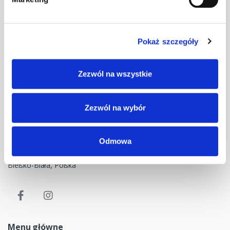
Pokaż szczegóły
Masz pytania? Skontaktuj się z nami!
Zezwól na wszystkie
+48 33 47 94 400
Nasz adres e-mail
Zezwól na wybór
dok@mdmnt.com
Dane kontaktowe
Odmowa
NIP: 5482614481, MDM NT sp. z o.o., Bestwińska 143, 43-346
Bielsko-Biała, Polska
Menu główne