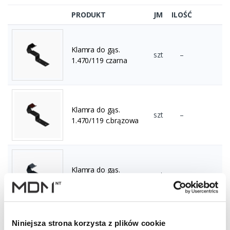
PRODUKT
JM
ILOŚĆ
Klamra do gąs.
szt
–
1.470/119 czarna
Klamra do gąs.
szt
–
1.470/119 c.brązowa
Klamra do gąs.
szt
–
1.470/119 grafitowa
Niniejsza strona korzysta z plików cookie
Klamra do gąs.