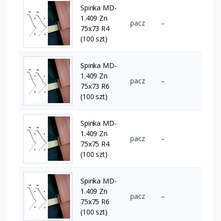
Spinka MD-
1.409 Zn
pacz
–
75x73 R4
(100 szt)
Spinka MD-
1.409 Zn
pacz
–
75x73 R6
(100 szt)
Spinka MD-
1.409 Zn
pacz
–
75x75 R4
(100 szt)
Spinka MD-
1.409 Zn
pacz
–
75x75 R6
(100 szt)