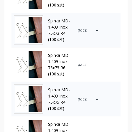
(100 szt)
Spinka MD-
1.409 Inox
pacz
–
75x73 R4
(100 szt)
Spinka MD-
1.409 Inox
pacz
–
75x73 R6
(100 szt)
Spinka MD-
1.409 Inox
pacz
–
75x75 R4
(100 szt)
Spinka MD-
1.409 Inox