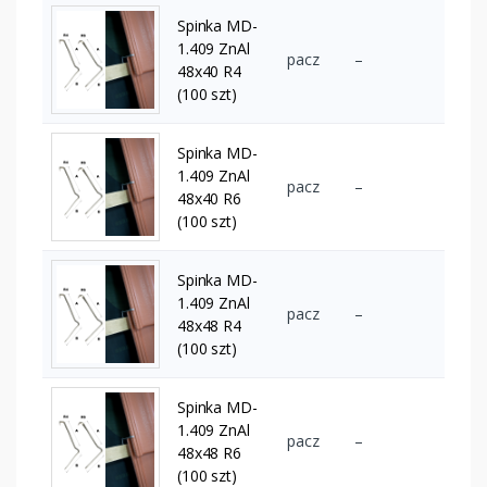
Spinka MD-
1.409 ZnAl
pacz
–
48x40 R4
(100 szt)
Spinka MD-
1.409 ZnAl
pacz
–
48x40 R6
(100 szt)
Spinka MD-
1.409 ZnAl
pacz
–
48x48 R4
(100 szt)
Spinka MD-
1.409 ZnAl
pacz
–
48x48 R6
(100 szt)