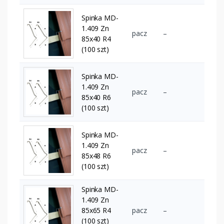
Spinka MD-
1.409 Zn
pacz
–
85x40 R4
(100 szt)
Spinka MD-
1.409 Zn
pacz
–
85x40 R6
(100 szt)
Spinka MD-
1.409 Zn
pacz
–
85x48 R6
(100 szt)
Spinka MD-
1.409 Zn
85x65 R4
pacz
–
(100 szt)