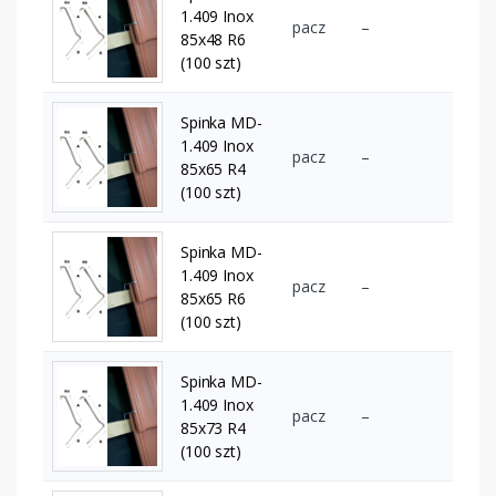
1.409 Inox
pacz
–
85x48 R6
(100 szt)
Spinka MD-
1.409 Inox
pacz
–
85x65 R4
(100 szt)
Spinka MD-
1.409 Inox
pacz
–
85x65 R6
(100 szt)
Spinka MD-
1.409 Inox
pacz
–
85x73 R4
(100 szt)