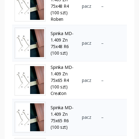
75x48 R4
pacz
–
(100 szt)
Roben
Spinka MD-
1.409 Zn
pacz
–
75x48 R6
(100 szt)
Spinka MD-
1.409 Zn
75x65 R4
pacz
–
(100 szt)
Creaton
Spinka MD-
1.409 Zn
pacz
–
75x65 R6
(100 szt)