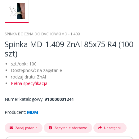
SPINKA BOCZNA DO DACHÓWKI MD - 1.409
Spinka MD-1.409 ZnAl 85x75 R4 (100
szt)
szt./opk.: 100
Dostępność: na zapytanie
rodzaj drutu: ZnAl
Pełna specyfikacja
Numer katalogowy:
910000001241
Producent:
MDM
Zadaj pytanie
Zapytanie ofertowe
Udostępnij