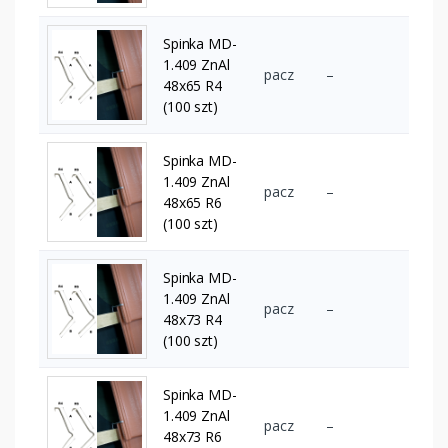
Spinka MD-
1.409 ZnAl
pacz
–
48x65 R4
(100 szt)
Spinka MD-
1.409 ZnAl
pacz
–
48x65 R6
(100 szt)
Spinka MD-
1.409 ZnAl
pacz
–
48x73 R4
(100 szt)
Spinka MD-
1.409 ZnAl
pacz
–
48x73 R6