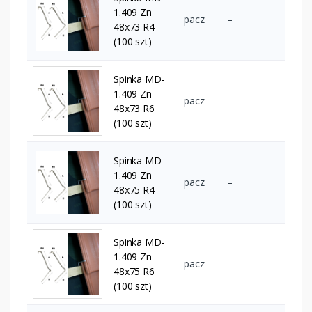
1.409 Zn
pacz
–
48x73 R4
(100 szt)
Spinka MD-
1.409 Zn
pacz
–
48x73 R6
(100 szt)
Spinka MD-
1.409 Zn
pacz
–
48x75 R4
(100 szt)
Spinka MD-
1.409 Zn
pacz
–
48x75 R6
(100 szt)