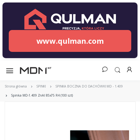
www.qulman.com
Strona główna
SPINKI
SPINKA BOCZNA DO DACHÓWKI MD - 1.409
Spinka MD-1.409 ZnAl 85x75 R4 (100 szt)