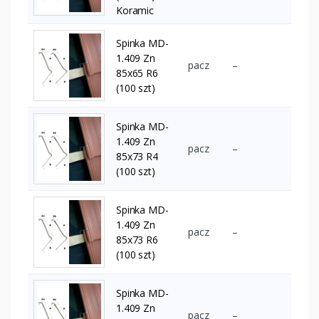
Koramic
Spinka MD-
1.409 Zn
pacz
–
85x65 R6
(100 szt)
Spinka MD-
1.409 Zn
pacz
–
85x73 R4
(100 szt)
Spinka MD-
1.409 Zn
pacz
–
85x73 R6
(100 szt)
Spinka MD-
1.409 Zn
pacz
–