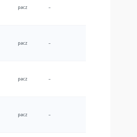
pacz
–
pacz
–
pacz
–
pacz
–