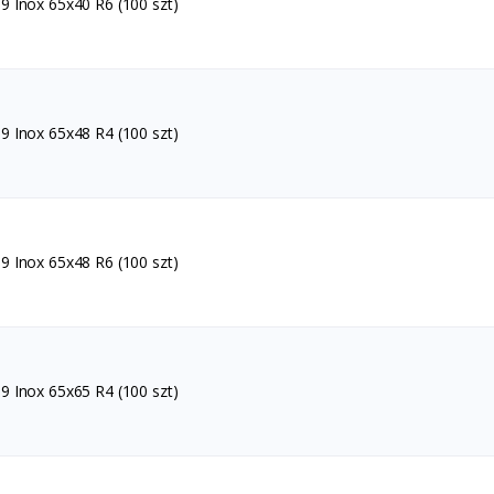
9 Inox 65x40 R6 (100 szt)
9 Inox 65x48 R4 (100 szt)
9 Inox 65x48 R6 (100 szt)
9 Inox 65x65 R4 (100 szt)