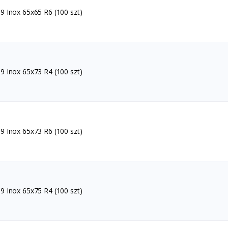
9 Inox 65x65 R6 (100 szt)
9 Inox 65x73 R4 (100 szt)
9 Inox 65x73 R6 (100 szt)
9 Inox 65x75 R4 (100 szt)