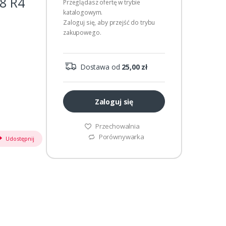
8 R4
Przeglądasz ofertę w trybie
katalogowym.
Zaloguj się, aby przejść do trybu
zakupowego.
Dostawa od
25,00 zł
Zaloguj się
Przechowalnia
Porównywarka
Udostępnij