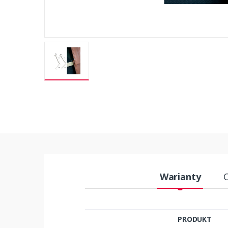
Warianty
PRODUKT