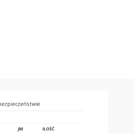
bezpieczeństwie
JM
ILOŚĆ