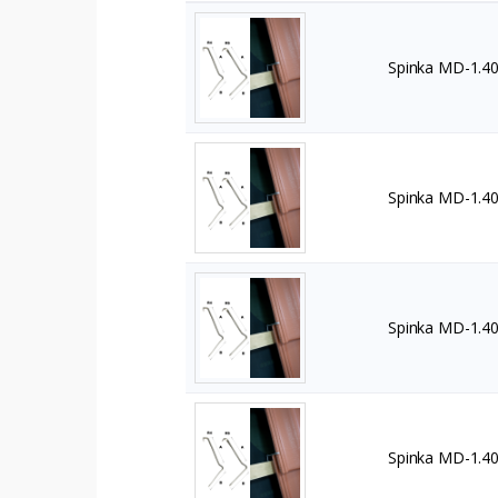
Spinka MD-1.40
Spinka MD-1.40
Spinka MD-1.40
Spinka MD-1.40