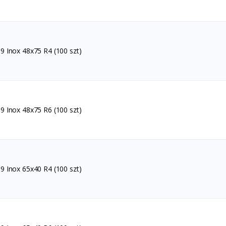
9 Inox 48x75 R4 (100 szt)
9 Inox 48x75 R6 (100 szt)
9 Inox 65x40 R4 (100 szt)