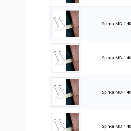
Spinka MD-1.40
Spinka MD-1.40
Spinka MD-1.40
Spinka MD-1.40