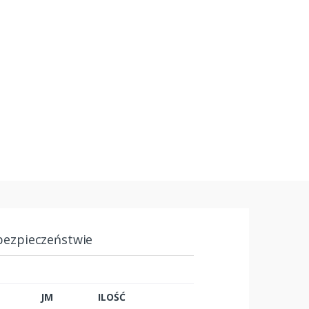
bezpieczeństwie
JM
ILOŚĆ