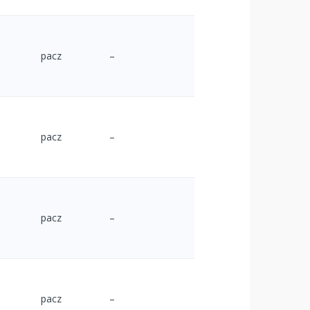
pacz
–
pacz
–
pacz
–
pacz
–