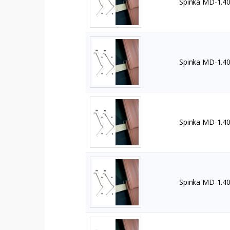
Spinka MD-1.40
Spinka MD-1.40
Spinka MD-1.40
Spinka MD-1.40