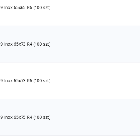
9 Inox 65x65 R6 (100 szt)
9 Inox 65x73 R4 (100 szt)
9 Inox 65x73 R6 (100 szt)
9 Inox 65x75 R4 (100 szt)