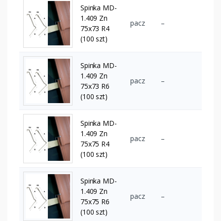
Spinka MD-
1.409 Zn
pacz
–
75x73 R4
(100 szt)
Spinka MD-
1.409 Zn
pacz
–
75x73 R6
(100 szt)
Spinka MD-
1.409 Zn
pacz
–
75x75 R4
(100 szt)
Spinka MD-
1.409 Zn
pacz
–
75x75 R6
(100 szt)