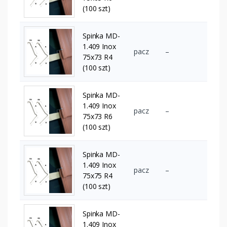
(100 szt)
Spinka MD-
1.409 Inox
pacz
–
75x73 R4
(100 szt)
Spinka MD-
1.409 Inox
pacz
–
75x73 R6
(100 szt)
Spinka MD-
1.409 Inox
pacz
–
75x75 R4
(100 szt)
Spinka MD-
1.409 Inox