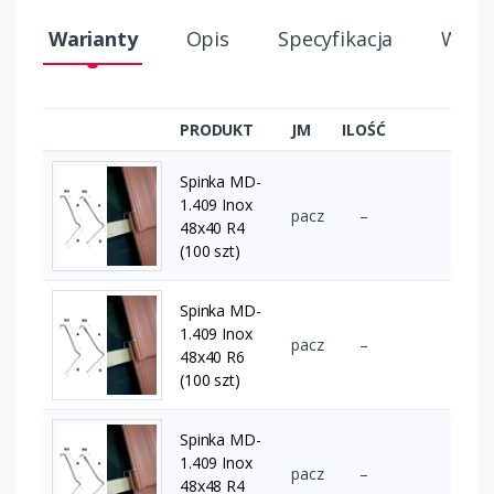
Warianty
Opis
Specyfikacja
Wysył
PRODUKT
JM
ILOŚĆ
Spinka MD-
1.409 Inox
pacz
–
48x40 R4
(100 szt)
Spinka MD-
1.409 Inox
pacz
–
48x40 R6
(100 szt)
Spinka MD-
1.409 Inox
pacz
–
48x48 R4