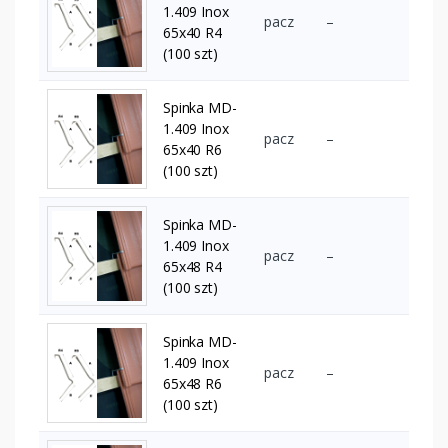
1.409 Inox
pacz
–
65x40 R4
(100 szt)
Spinka MD-
1.409 Inox
pacz
–
65x40 R6
(100 szt)
Spinka MD-
1.409 Inox
pacz
–
65x48 R4
(100 szt)
Spinka MD-
1.409 Inox
pacz
–
65x48 R6
(100 szt)