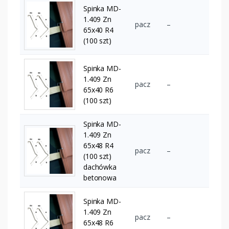
Spinka MD-
1.409 Zn
pacz
–
65x40 R4
(100 szt)
Spinka MD-
1.409 Zn
pacz
–
65x40 R6
(100 szt)
Spinka MD-
1.409 Zn
65x48 R4
pacz
–
(100 szt)
dachówka
betonowa
Spinka MD-
1.409 Zn
pacz
–
65x48 R6