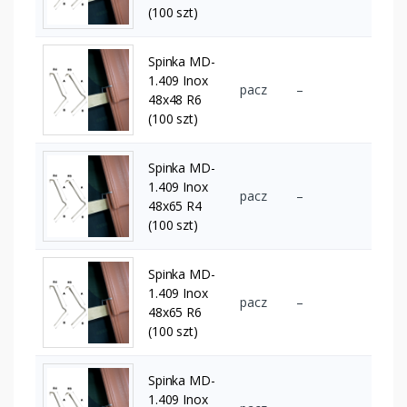
(100 szt)
Spinka MD-
1.409 Inox
pacz
–
48x48 R6
(100 szt)
Spinka MD-
1.409 Inox
pacz
–
48x65 R4
(100 szt)
Spinka MD-
1.409 Inox
pacz
–
48x65 R6
(100 szt)
Spinka MD-
1.409 Inox