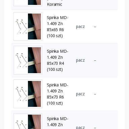
Koramic
Spinka MD-
1.409 Zn
pacz
–
85x65 R6
(100 szt)
Spinka MD-
1.409 Zn
pacz
–
85x73 R4
(100 szt)
Spinka MD-
1.409 Zn
pacz
–
85x73 R6
(100 szt)
Spinka MD-
1.409 Zn
pacz
–