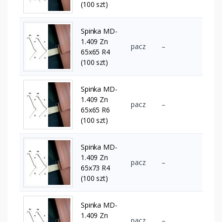
(100 szt)
Spinka MD-
1.409 Zn
pacz
–
65x65 R4
(100 szt)
Spinka MD-
1.409 Zn
pacz
–
65x65 R6
(100 szt)
Spinka MD-
1.409 Zn
pacz
–
65x73 R4
(100 szt)
Spinka MD-
1.409 Zn
pacz
–