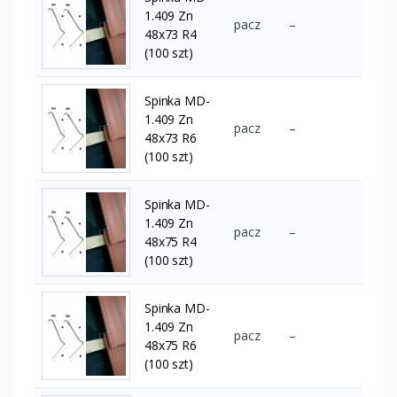
1.409 Zn
pacz
–
48x73 R4
(100 szt)
Spinka MD-
1.409 Zn
pacz
–
48x73 R6
(100 szt)
Spinka MD-
1.409 Zn
pacz
–
48x75 R4
(100 szt)
Spinka MD-
1.409 Zn
pacz
–
48x75 R6
(100 szt)