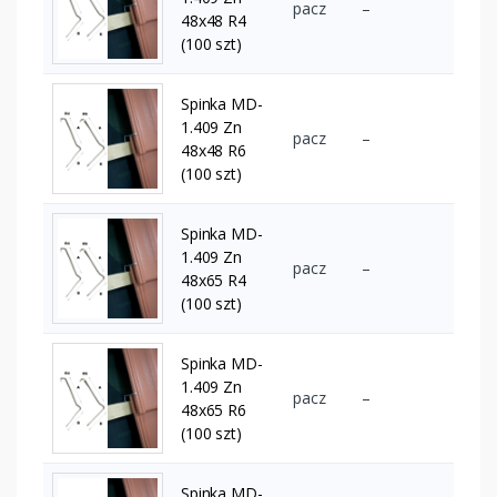
pacz
–
48x48 R4
(100 szt)
Spinka MD-
1.409 Zn
pacz
–
48x48 R6
(100 szt)
Spinka MD-
1.409 Zn
pacz
–
48x65 R4
(100 szt)
Spinka MD-
1.409 Zn
pacz
–
48x65 R6
(100 szt)
Spinka MD-