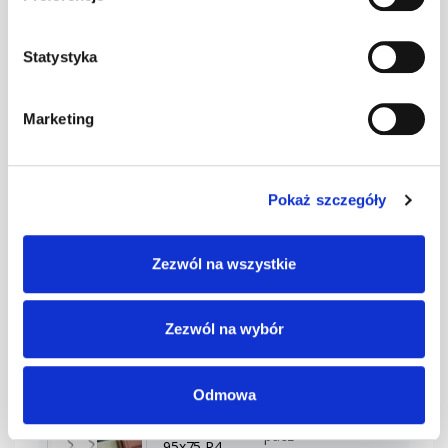
Spinka MD-
Statystyka
1.409 Inox
pacz
–
95x65 R6
(100 szt)
Marketing
Spinka MD-
1.409 Inox
Pokaż szczegóły
pacz
–
95x73 R4
(100 szt)
Zezwól na wszystkie
Spinka MD-
1.409 Inox
pacz
–
95x73 R6
Zezwól na wybór
(100 szt)
Odmowa
Spinka MD-
1.409 Inox
pacz
–
95x75 R4