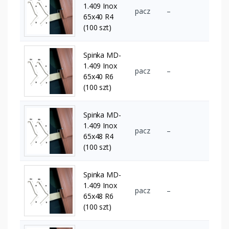
1.409 Inox
pacz
–
65x40 R4
(100 szt)
Spinka MD-
1.409 Inox
pacz
–
65x40 R6
(100 szt)
Spinka MD-
1.409 Inox
pacz
–
65x48 R4
(100 szt)
Spinka MD-
1.409 Inox
pacz
–
65x48 R6
(100 szt)