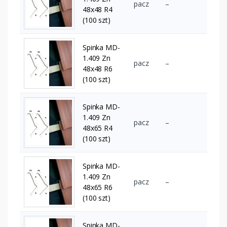
pacz
–
48x48 R4
(100 szt)
Spinka MD-
1.409 Zn
pacz
–
48x48 R6
(100 szt)
Spinka MD-
1.409 Zn
pacz
–
48x65 R4
(100 szt)
Spinka MD-
1.409 Zn
pacz
–
48x65 R6
(100 szt)
Spinka MD-