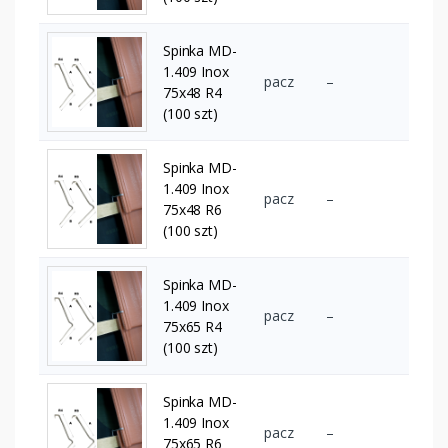
Spinka MD-
1.409 Inox
pacz
–
75x48 R4
(100 szt)
Spinka MD-
1.409 Inox
pacz
–
75x48 R6
(100 szt)
Spinka MD-
1.409 Inox
pacz
–
75x65 R4
(100 szt)
Spinka MD-
1.409 Inox
pacz
–
75x65 R6