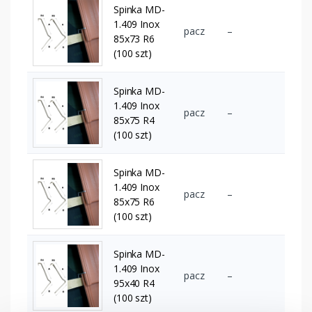
Spinka MD-
1.409 Inox
pacz
–
85x73 R6
(100 szt)
Spinka MD-
1.409 Inox
pacz
–
85x75 R4
(100 szt)
Spinka MD-
1.409 Inox
pacz
–
85x75 R6
(100 szt)
Spinka MD-
1.409 Inox
pacz
–
95x40 R4
(100 szt)