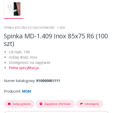
SPINKA BOCZNA DO DACHÓWKI MD - 1.409
Spinka MD-1.409 Inox 85x75 R6 (100
szt)
szt./opk.: 100
rodzaj drutu: Inox
Dostępność: na zapytanie
Pełna specyfikacja
Numer katalogowy:
910000001111
Producent:
MDM
Zadaj pytanie
Zapytanie ofertowe
Udostępnij