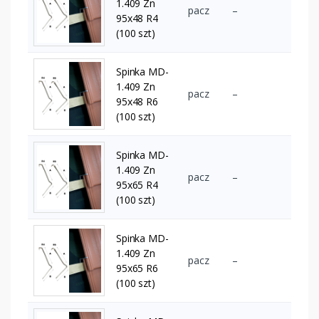
1.409 Zn
pacz
–
95x48 R4
(100 szt)
Spinka MD-
1.409 Zn
pacz
–
95x48 R6
(100 szt)
Spinka MD-
1.409 Zn
pacz
–
95x65 R4
(100 szt)
Spinka MD-
1.409 Zn
pacz
–
95x65 R6
(100 szt)