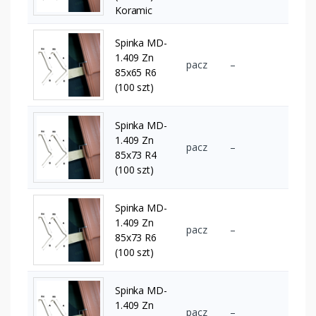
Koramic
Spinka MD-
1.409 Zn
pacz
–
85x65 R6
(100 szt)
Spinka MD-
1.409 Zn
pacz
–
85x73 R4
(100 szt)
Spinka MD-
1.409 Zn
pacz
–
85x73 R6
(100 szt)
Spinka MD-
1.409 Zn
pacz
–