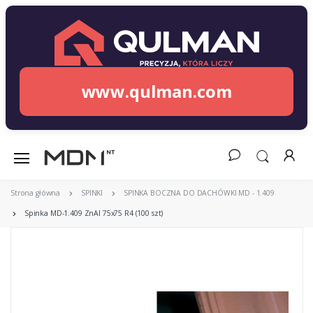
www.qulman.com
Strona główna
SPINKI
SPINKA BOCZNA DO DACHÓWKI MD - 1.409
Spinka MD-1.409 ZnAl 75x75 R4 (100 szt)