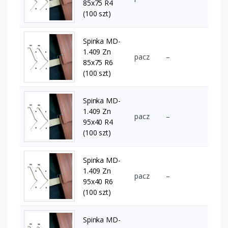
85x75 R4
(100 szt)
Spinka MD-
1.409 Zn
pacz
–
85x75 R6
(100 szt)
Spinka MD-
1.409 Zn
pacz
–
95x40 R4
(100 szt)
Spinka MD-
1.409 Zn
pacz
–
95x40 R6
(100 szt)
Spinka MD-