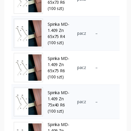
65x73 R6
(100 szt)
Spinka MD-
1.409 Zn
pacz
–
65x75 R4
(100 szt)
Spinka MD-
1.409 Zn
pacz
–
65x75 R6
(100 szt)
Spinka MD-
1.409 Zn
pacz
–
75x40 R6
(100 szt)
Spinka MD-
1.409 Zn