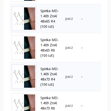
Spinka MD-
1.409 ZnAl
pacz
–
48x65 R4
(100 szt)
Spinka MD-
1.409 ZnAl
pacz
–
48x65 R6
(100 szt)
Spinka MD-
1.409 ZnAl
pacz
–
48x73 R4
(100 szt)
Spinka MD-
1.409 ZnAl
pacz
–
48x73 R6