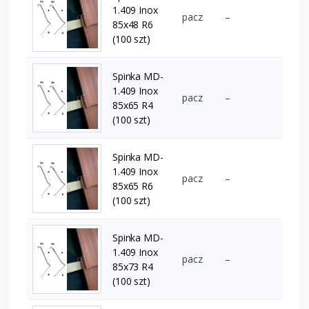
1.409 Inox
pacz
–
85x48 R6
(100 szt)
Spinka MD-
1.409 Inox
pacz
–
85x65 R4
(100 szt)
Spinka MD-
1.409 Inox
pacz
–
85x65 R6
(100 szt)
Spinka MD-
1.409 Inox
pacz
–
85x73 R4
(100 szt)