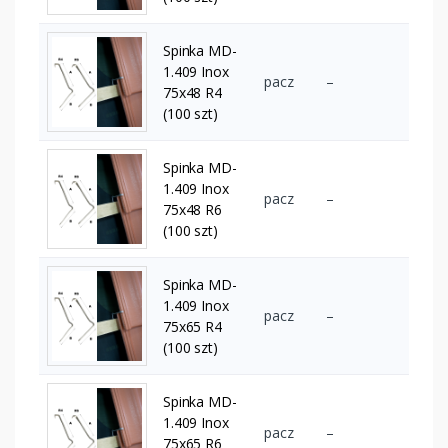
Spinka MD-
1.409 Inox
pacz
–
75x48 R4
(100 szt)
Spinka MD-
1.409 Inox
pacz
–
75x48 R6
(100 szt)
Spinka MD-
1.409 Inox
pacz
–
75x65 R4
(100 szt)
Spinka MD-
1.409 Inox
pacz
–
75x65 R6