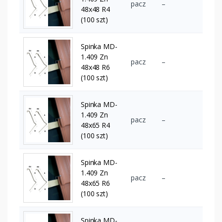
pacz
–
48x48 R4
(100 szt)
Spinka MD-
1.409 Zn
pacz
–
48x48 R6
(100 szt)
Spinka MD-
1.409 Zn
pacz
–
48x65 R4
(100 szt)
Spinka MD-
1.409 Zn
pacz
–
48x65 R6
(100 szt)
Spinka MD-