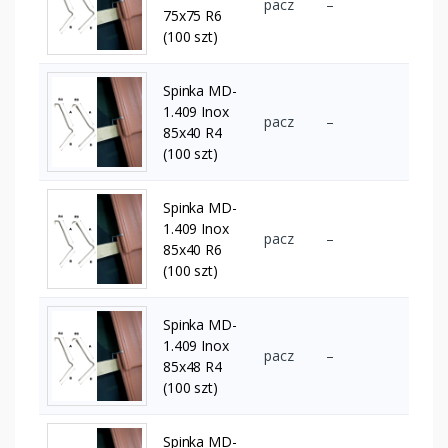
pacz
–
75x75 R6
(100 szt)
Spinka MD-
1.409 Inox
pacz
–
85x40 R4
(100 szt)
Spinka MD-
1.409 Inox
pacz
–
85x40 R6
(100 szt)
Spinka MD-
1.409 Inox
pacz
–
85x48 R4
(100 szt)
Spinka MD-