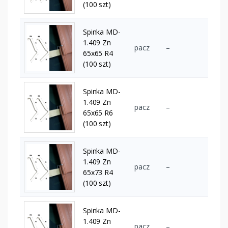
(100 szt)
Spinka MD-
1.409 Zn
pacz
–
65x65 R4
(100 szt)
Spinka MD-
1.409 Zn
pacz
–
65x65 R6
(100 szt)
Spinka MD-
1.409 Zn
pacz
–
65x73 R4
(100 szt)
Spinka MD-
1.409 Zn
pacz
–