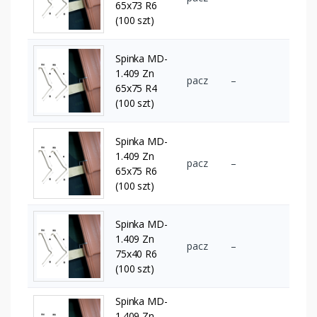
65x73 R6
(100 szt)
Spinka MD-
1.409 Zn
pacz
–
65x75 R4
(100 szt)
Spinka MD-
1.409 Zn
pacz
–
65x75 R6
(100 szt)
Spinka MD-
1.409 Zn
pacz
–
75x40 R6
(100 szt)
Spinka MD-
1.409 Zn