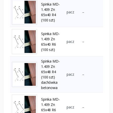
Spinka MD-
1.409 Zn
pacz
–
65x40 R4
(100 szt)
Spinka MD-
1.409 Zn
pacz
–
65x40 R6
(100 szt)
Spinka MD-
1.409 Zn
65x48 R4
pacz
–
(100 szt)
dachówka
betonowa
Spinka MD-
1.409 Zn
pacz
–
65x48 R6