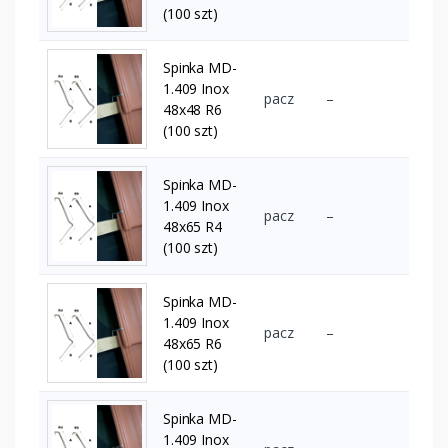
(100 szt)
Spinka MD-
1.409 Inox
pacz
–
48x48 R6
(100 szt)
Spinka MD-
1.409 Inox
pacz
–
48x65 R4
(100 szt)
Spinka MD-
1.409 Inox
pacz
–
48x65 R6
(100 szt)
Spinka MD-
1.409 Inox