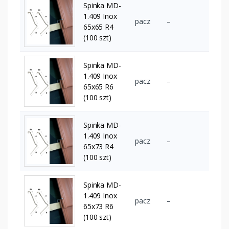
Spinka MD-
1.409 Inox
pacz
–
65x65 R4
(100 szt)
Spinka MD-
1.409 Inox
pacz
–
65x65 R6
(100 szt)
Spinka MD-
1.409 Inox
pacz
–
65x73 R4
(100 szt)
Spinka MD-
1.409 Inox
pacz
–
65x73 R6
(100 szt)