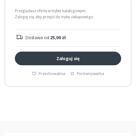
Przeglądasz ofertę w trybie katalogowym.
Zaloguj się, aby przejść do trybu zakupowego.
Dostawa od
25,00 zł
Zaloguj się
Przechowalnia
Porównywarka