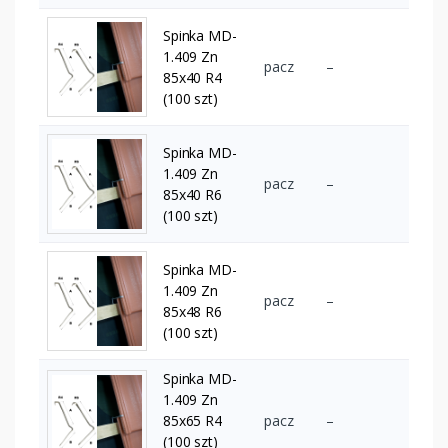
Spinka MD-
1.409 Zn
pacz
–
85x40 R4
(100 szt)
Spinka MD-
1.409 Zn
pacz
–
85x40 R6
(100 szt)
Spinka MD-
1.409 Zn
pacz
–
85x48 R6
(100 szt)
Spinka MD-
1.409 Zn
85x65 R4
pacz
–
(100 szt)