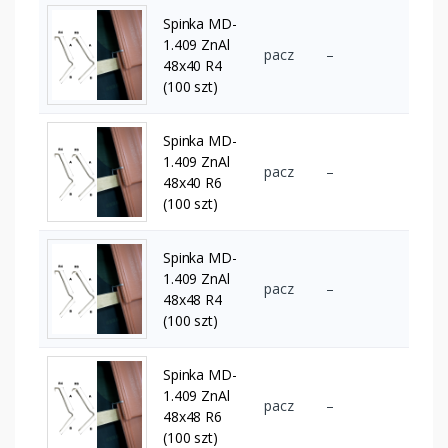
Spinka MD-
1.409 ZnAl
pacz
–
48x40 R4
(100 szt)
Spinka MD-
1.409 ZnAl
pacz
–
48x40 R6
(100 szt)
Spinka MD-
1.409 ZnAl
pacz
–
48x48 R4
(100 szt)
Spinka MD-
1.409 ZnAl
pacz
–
48x48 R6
(100 szt)