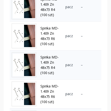
1.409 Zn
pacz
–
48x73 R4
(100 szt)
Spinka MD-
1.409 Zn
pacz
–
48x73 R6
(100 szt)
Spinka MD-
1.409 Zn
pacz
–
48x75 R4
(100 szt)
Spinka MD-
1.409 Zn
pacz
–
48x75 R6
(100 szt)