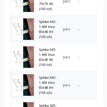
pacz
–
75x75 R6
(100 szt)
Spinka MD-
1.409 Inox
pacz
–
85x40 R4
(100 szt)
Spinka MD-
1.409 Inox
pacz
–
85x40 R6
(100 szt)
Spinka MD-
1.409 Inox
pacz
–
85x48 R4
(100 szt)
Spinka MD-