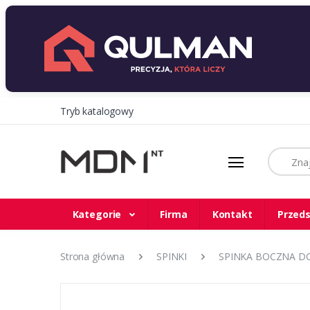
Tryb katalogowy
Szukaj
Kategorie
Firma
Kontakt
Przeds
Strona główna
SPINKI
SPINKA BOCZNA DO