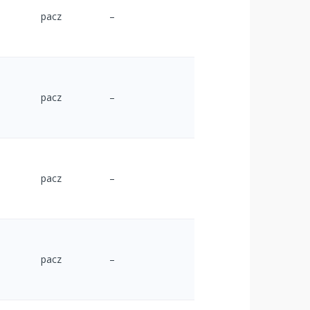
pacz
–
pacz
–
pacz
–
pacz
–