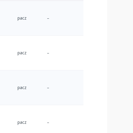
pacz
–
pacz
–
pacz
–
pacz
–