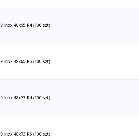
9 Inox 48x65 R4 (100 szt)
9 Inox 48x65 R6 (100 szt)
9 Inox 48x73 R4 (100 szt)
9 Inox 48x73 R6 (100 szt)