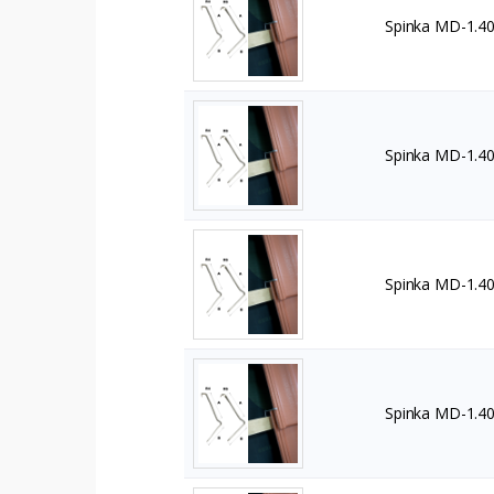
Spinka MD-1.40
Spinka MD-1.40
Spinka MD-1.40
Spinka MD-1.40