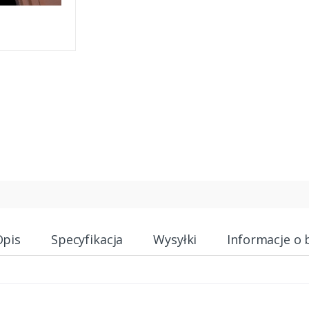
Opis
Specyfikacja
Wysyłki
Informacje o 