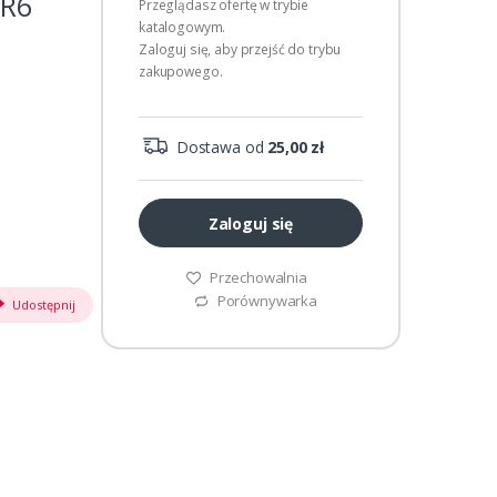
 R6
Przeglądasz ofertę w trybie
katalogowym.
Zaloguj się, aby przejść do trybu
zakupowego.
Dostawa od
25,00 zł
Zaloguj się
Przechowalnia
Porównywarka
Udostępnij