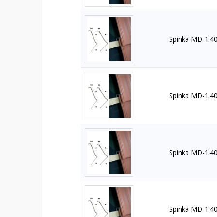
Spinka MD-1.40
Spinka MD-1.40
Spinka MD-1.40
Spinka MD-1.40