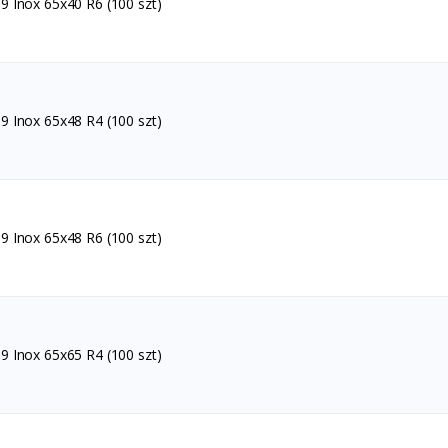
9 Inox 65x40 R6 (100 szt)
9 Inox 65x48 R4 (100 szt)
9 Inox 65x48 R6 (100 szt)
9 Inox 65x65 R4 (100 szt)