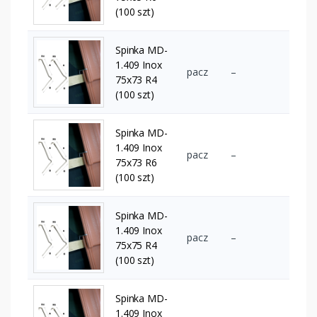
(100 szt)
Spinka MD-
1.409 Inox
pacz
–
75x73 R4
(100 szt)
Spinka MD-
1.409 Inox
pacz
–
75x73 R6
(100 szt)
Spinka MD-
1.409 Inox
pacz
–
75x75 R4
(100 szt)
Spinka MD-
1.409 Inox