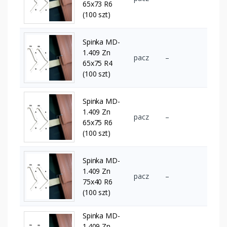
65x73 R6
(100 szt)
Spinka MD-
1.409 Zn
pacz
–
65x75 R4
(100 szt)
Spinka MD-
1.409 Zn
pacz
–
65x75 R6
(100 szt)
Spinka MD-
1.409 Zn
pacz
–
75x40 R6
(100 szt)
Spinka MD-
1.409 Zn