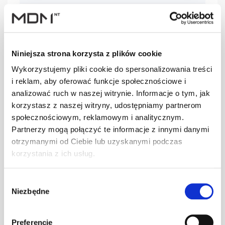
Spinka MD-
1.409 Inox
pacz
–
95x40 R6
(100 szt)
Niniejsza strona korzysta z plików cookie
Wykorzystujemy pliki cookie do spersonalizowania treści
Spinka MD-
i reklam, aby oferować funkcje społecznościowe i
1.409 Inox
pacz
–
analizować ruch w naszej witrynie. Informacje o tym, jak
95x48 R4
korzystasz z naszej witryny, udostępniamy partnerom
(100 szt)
społecznościowym, reklamowym i analitycznym.
Partnerzy mogą połączyć te informacje z innymi danymi
Spinka MD-
otrzymanymi od Ciebie lub uzyskanymi podczas
1.409 Inox
pacz
–
korzystania z ich usług.
95x48 R6
(100 szt)
Wybór
Niezbędne
Spinka MD-
zgody
1.409 Inox
pacz
–
95x65 R4
Preferencje
(100 szt)