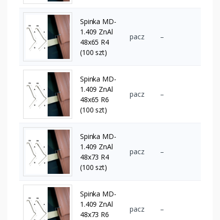
Spinka MD-
1.409 ZnAl
pacz
–
48x65 R4
(100 szt)
Spinka MD-
1.409 ZnAl
pacz
–
48x65 R6
(100 szt)
Spinka MD-
1.409 ZnAl
pacz
–
48x73 R4
(100 szt)
Spinka MD-
1.409 ZnAl
pacz
–
48x73 R6