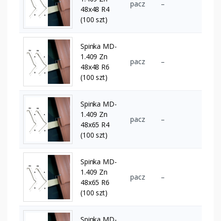
pacz
–
48x48 R4
(100 szt)
Spinka MD-
1.409 Zn
pacz
–
48x48 R6
(100 szt)
Spinka MD-
1.409 Zn
pacz
–
48x65 R4
(100 szt)
Spinka MD-
1.409 Zn
pacz
–
48x65 R6
(100 szt)
Spinka MD-