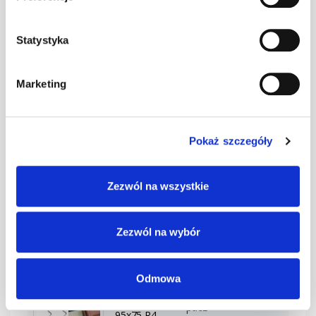
Spinka MD-
Statystyka
1.409 Inox
pacz
–
95x65 R6
(100 szt)
Marketing
Spinka MD-
1.409 Inox
Pokaż szczegóły
pacz
–
95x73 R4
(100 szt)
Zezwól na wszystkie
Spinka MD-
1.409 Inox
pacz
–
95x73 R6
Zezwól na wybór
(100 szt)
Odmowa
Spinka MD-
1.409 Inox
pacz
–
95x75 R4