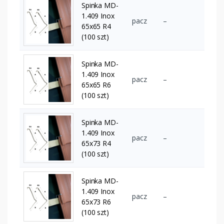
Spinka MD-
1.409 Inox
pacz
–
65x65 R4
(100 szt)
Spinka MD-
1.409 Inox
pacz
–
65x65 R6
(100 szt)
Spinka MD-
1.409 Inox
pacz
–
65x73 R4
(100 szt)
Spinka MD-
1.409 Inox
pacz
–
65x73 R6
(100 szt)