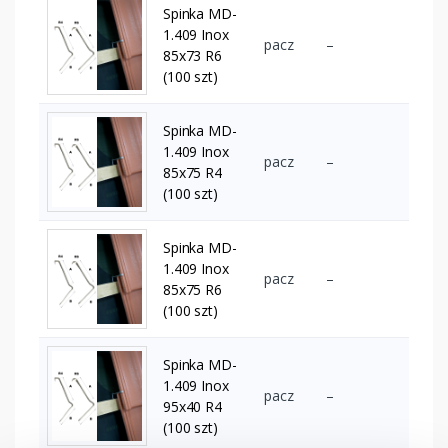
Spinka MD-
1.409 Inox
pacz
–
85x73 R6
(100 szt)
Spinka MD-
1.409 Inox
pacz
–
85x75 R4
(100 szt)
Spinka MD-
1.409 Inox
pacz
–
85x75 R6
(100 szt)
Spinka MD-
1.409 Inox
pacz
–
95x40 R4
(100 szt)