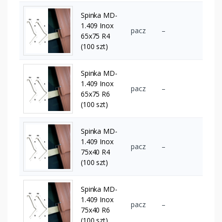
Spinka MD-
1.409 Inox
pacz
–
65x75 R4
(100 szt)
Spinka MD-
1.409 Inox
pacz
–
65x75 R6
(100 szt)
Spinka MD-
1.409 Inox
pacz
–
75x40 R4
(100 szt)
Spinka MD-
1.409 Inox
pacz
–
75x40 R6
(100 szt)