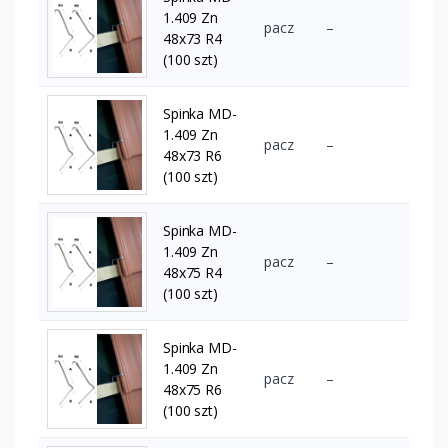
1.409 Zn
pacz
–
48x73 R4
(100 szt)
Spinka MD-
1.409 Zn
pacz
–
48x73 R6
(100 szt)
Spinka MD-
1.409 Zn
pacz
–
48x75 R4
(100 szt)
Spinka MD-
1.409 Zn
pacz
–
48x75 R6
(100 szt)