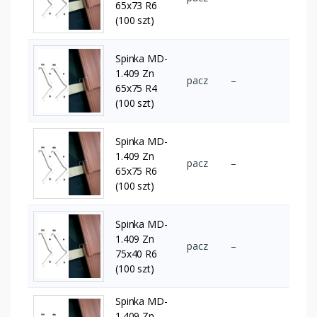
65x73 R6
(100 szt)
Spinka MD-
1.409 Zn
pacz
–
65x75 R4
(100 szt)
Spinka MD-
1.409 Zn
pacz
–
65x75 R6
(100 szt)
Spinka MD-
1.409 Zn
pacz
–
75x40 R6
(100 szt)
Spinka MD-
1.409 Zn