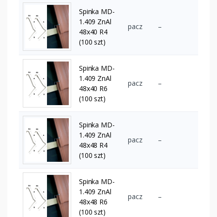
Spinka MD-
1.409 ZnAl
pacz
–
48x40 R4
(100 szt)
Spinka MD-
1.409 ZnAl
pacz
–
48x40 R6
(100 szt)
Spinka MD-
1.409 ZnAl
pacz
–
48x48 R4
(100 szt)
Spinka MD-
1.409 ZnAl
pacz
–
48x48 R6
(100 szt)