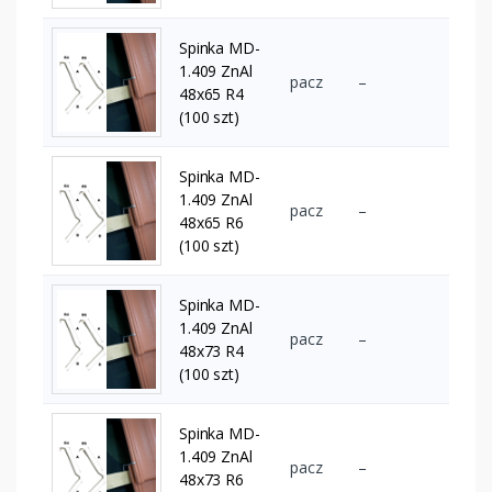
Spinka MD-
1.409 ZnAl
pacz
–
48x65 R4
(100 szt)
Spinka MD-
1.409 ZnAl
pacz
–
48x65 R6
(100 szt)
Spinka MD-
1.409 ZnAl
pacz
–
48x73 R4
(100 szt)
Spinka MD-
1.409 ZnAl
pacz
–
48x73 R6