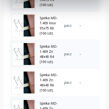
(100 szt)
Spinka MD-
1.409 Inox
pacz
–
95x75 R6
(100 szt)
Spinka MD-
1.409 Zn
pacz
–
48x40 R4
(100 szt)
Spinka MD-
1.409 Zn
pacz
–
48x40 R6
(100 szt)
Spinka MD-
1.409 Zn