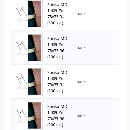
Spinka MD-
1.409 Zn
pacz
–
75x73 R4
(100 szt)
Spinka MD-
1.409 Zn
pacz
–
75x73 R6
(100 szt)
Spinka MD-
1.409 Zn
pacz
–
75x75 R4
(100 szt)
Spinka MD-
1.409 Zn
pacz
–
75x75 R6
(100 szt)