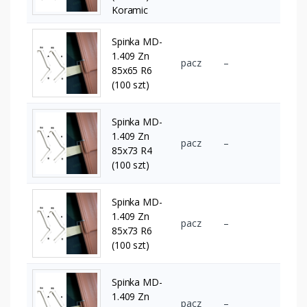
Koramic
Spinka MD-
1.409 Zn
pacz
–
85x65 R6
(100 szt)
Spinka MD-
1.409 Zn
pacz
–
85x73 R4
(100 szt)
Spinka MD-
1.409 Zn
pacz
–
85x73 R6
(100 szt)
Spinka MD-
1.409 Zn
pacz
–