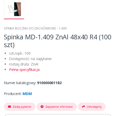
SPINKA BOCZNA DO DACHÓWKI MD - 1.409
Spinka MD-1.409 ZnAl 48x40 R4 (100
szt)
szt./opk.: 100
Dostępność: na zapytanie
rodzaj drutu: ZnAl
Pełna specyfikacja
Numer katalogowy:
910000001182
Producent:
MDM
Zadaj pytanie
Zapytanie ofertowe
Udostępnij