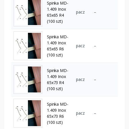
Spinka MD-
1.409 Inox
pacz
–
65x65 R4
(100 szt)
Spinka MD-
1.409 Inox
pacz
–
65x65 R6
(100 szt)
Spinka MD-
1.409 Inox
pacz
–
65x73 R4
(100 szt)
Spinka MD-
1.409 Inox
pacz
–
65x73 R6
(100 szt)