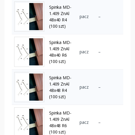
Spinka MD-
1.409 ZnAl
pacz
–
48x40 R4
(100 szt)
Spinka MD-
1.409 ZnAl
pacz
–
48x40 R6
(100 szt)
Spinka MD-
1.409 ZnAl
pacz
–
48x48 R4
(100 szt)
Spinka MD-
1.409 ZnAl
pacz
–
48x48 R6
(100 szt)