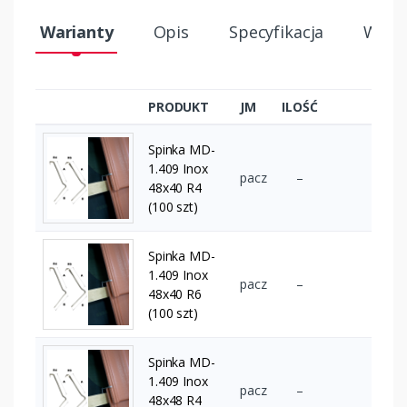
Warianty
Opis
Specyfikacja
Wysył
PRODUKT
JM
ILOŚĆ
Spinka MD-
1.409 Inox
pacz
–
48x40 R4
(100 szt)
Spinka MD-
1.409 Inox
pacz
–
48x40 R6
(100 szt)
Spinka MD-
1.409 Inox
pacz
–
48x48 R4