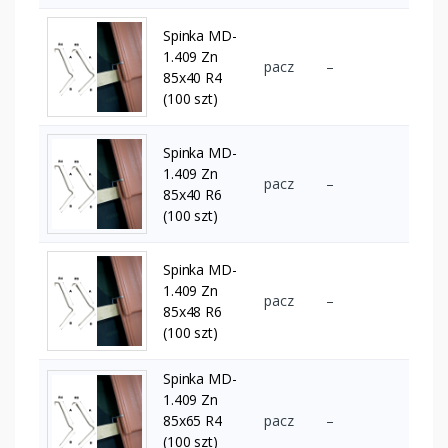
Spinka MD-
1.409 Zn
pacz
–
85x40 R4
(100 szt)
Spinka MD-
1.409 Zn
pacz
–
85x40 R6
(100 szt)
Spinka MD-
1.409 Zn
pacz
–
85x48 R6
(100 szt)
Spinka MD-
1.409 Zn
85x65 R4
pacz
–
(100 szt)