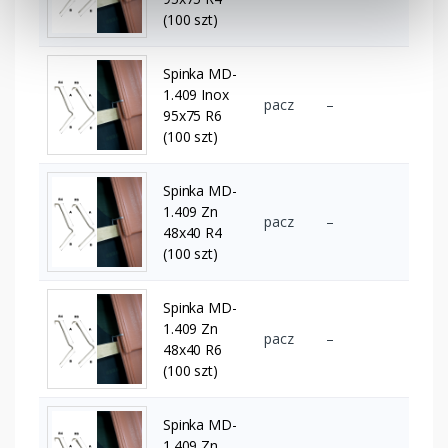
(100 szt)
Spinka MD-
1.409 Inox
pacz
–
95x75 R6
(100 szt)
Spinka MD-
1.409 Zn
pacz
–
48x40 R4
(100 szt)
Spinka MD-
1.409 Zn
pacz
–
48x40 R6
(100 szt)
Spinka MD-
1.409 Zn