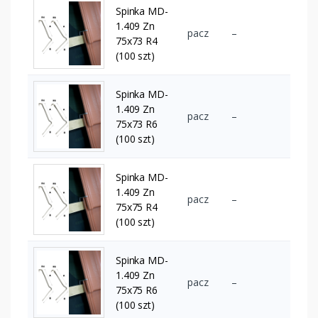
Spinka MD-
1.409 Zn
pacz
–
75x73 R4
(100 szt)
Spinka MD-
1.409 Zn
pacz
–
75x73 R6
(100 szt)
Spinka MD-
1.409 Zn
pacz
–
75x75 R4
(100 szt)
Spinka MD-
1.409 Zn
pacz
–
75x75 R6
(100 szt)