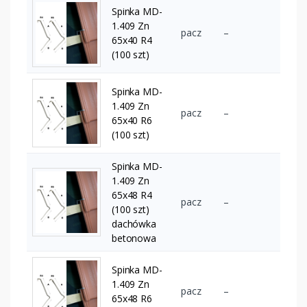
Spinka MD-
1.409 Zn
pacz
–
65x40 R4
(100 szt)
Spinka MD-
1.409 Zn
pacz
–
65x40 R6
(100 szt)
Spinka MD-
1.409 Zn
65x48 R4
pacz
–
(100 szt)
dachówka
betonowa
Spinka MD-
1.409 Zn
pacz
–
65x48 R6