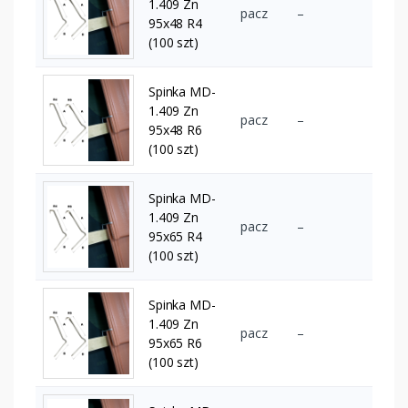
1.409 Zn
pacz
–
95x48 R4
(100 szt)
Spinka MD-
1.409 Zn
pacz
–
95x48 R6
(100 szt)
Spinka MD-
1.409 Zn
pacz
–
95x65 R4
(100 szt)
Spinka MD-
1.409 Zn
pacz
–
95x65 R6
(100 szt)