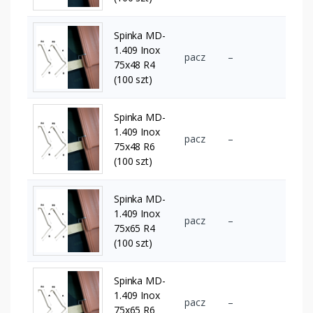
Spinka MD-
1.409 Inox
pacz
–
75x48 R4
(100 szt)
Spinka MD-
1.409 Inox
pacz
–
75x48 R6
(100 szt)
Spinka MD-
1.409 Inox
pacz
–
75x65 R4
(100 szt)
Spinka MD-
1.409 Inox
pacz
–
75x65 R6