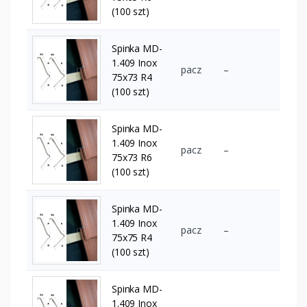
(100 szt)
Spinka MD-
1.409 Inox
pacz
–
75x73 R4
(100 szt)
Spinka MD-
1.409 Inox
pacz
–
75x73 R6
(100 szt)
Spinka MD-
1.409 Inox
pacz
–
75x75 R4
(100 szt)
Spinka MD-
1.409 Inox