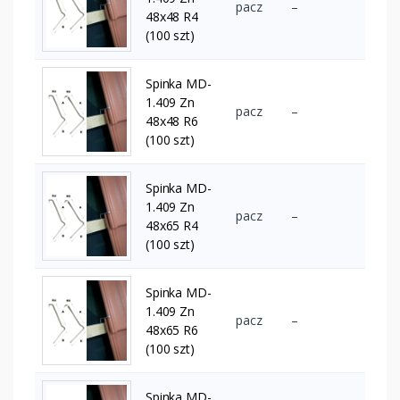
pacz
–
48x48 R4
(100 szt)
Spinka MD-
1.409 Zn
pacz
–
48x48 R6
(100 szt)
Spinka MD-
1.409 Zn
pacz
–
48x65 R4
(100 szt)
Spinka MD-
1.409 Zn
pacz
–
48x65 R6
(100 szt)
Spinka MD-