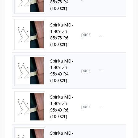
85x75 R4
(100 szt)
Spinka MD-
1.409 Zn
pacz
–
85x75 R6
(100 szt)
Spinka MD-
1.409 Zn
pacz
–
95x40 R4
(100 szt)
Spinka MD-
1.409 Zn
pacz
–
95x40 R6
(100 szt)
Spinka MD-