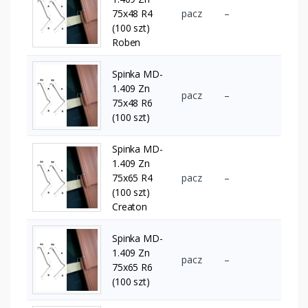
75x48 R4
pacz
–
(100 szt)
Roben
Spinka MD-
1.409 Zn
pacz
–
75x48 R6
(100 szt)
Spinka MD-
1.409 Zn
75x65 R4
pacz
–
(100 szt)
Creaton
Spinka MD-
1.409 Zn
pacz
–
75x65 R6
(100 szt)