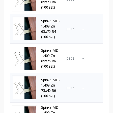
65x73 R6
(100 szt)
Spinka MD-
1.409 Zn
pacz
–
65x75 R4
(100 szt)
Spinka MD-
1.409 Zn
pacz
–
65x75 R6
(100 szt)
Spinka MD-
1.409 Zn
pacz
–
75x40 R6
(100 szt)
Spinka MD-
1.409 Zn