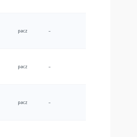
pacz
–
pacz
–
pacz
–