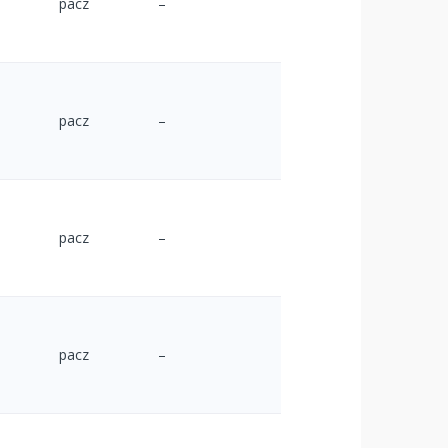
pacz
–
pacz
–
pacz
–
pacz
–