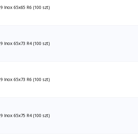
9 Inox 65x65 R6 (100 szt)
9 Inox 65x73 R4 (100 szt)
9 Inox 65x73 R6 (100 szt)
9 Inox 65x75 R4 (100 szt)