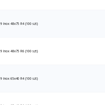
9 Inox 48x75 R4 (100 szt)
9 Inox 48x75 R6 (100 szt)
9 Inox 65x40 R4 (100 szt)