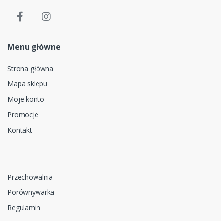
Menu główne
Strona główna
Mapa sklepu
Moje konto
Promocje
Kontakt
Przechowalnia
Porównywarka
Regulamin