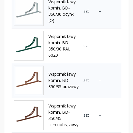
Wspornik ławy
komin. BD-
szt
–
350/30 ocynk
(O)
Wspornik ławy
komin. BD-
szt
–
350/30 RAL
6020
Wspornik ławy
komin. BD-
szt
–
350/35 brązowy
Wspornik ławy
komin. BD-
szt
–
350/35
ciemnobrązowy