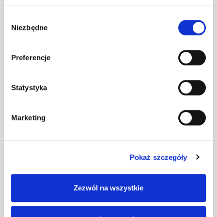
Wspornik ławy
Wybór
komin. BD-
szt
–
Niezbędne
zgody
460/20
kasztanowy
Preferencje
Wspornik ławy
komin. BD-
szt
–
460/20 ocynk
Statystyka
(O)
Marketing
Wspornik ławy
komin. BD-
szt
–
460/20 RAL
6020
Pokaż szczegóły
Wspornik ławy
Zezwól na wszystkie
komin. BD-
szt
–
330/30 brązowy