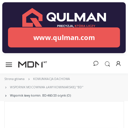
www.qulman.com
Strona główna
KOMUNIKACJA DACHOWA
WSPORNIK MOCOWNIKA ŁAWY KOMINIARSKIEJ "BD"
Wspornik ławy komin. BD-460/20 ocynk (O)