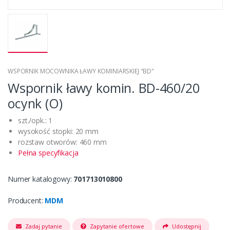
WSPORNIK MOCOWNIKA ŁAWY KOMINIARSKIEJ "BD"
Wspornik ławy komin. BD-460/20
ocynk (O)
szt./opk.: 1
wysokość stopki: 20 mm
rozstaw otworów: 460 mm
Pełna specyfikacja
Numer katalogowy:
701713010800
Producent:
MDM
Zadaj pytanie
Zapytanie ofertowe
Udostępnij