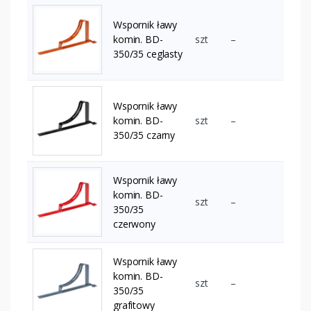
Wspornik ławy
komin. BD-
szt
–
350/35 ceglasty
Wspornik ławy
komin. BD-
szt
–
350/35 czarny
Wspornik ławy
komin. BD-
szt
–
350/35
czerwony
Wspornik ławy
komin. BD-
szt
–
350/35
grafitowy