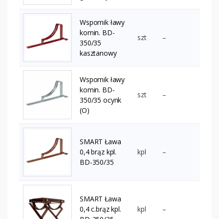
Wspornik ławy
komin. BD-
szt
–
350/35
kasztanowy
Wspornik ławy
komin. BD-
szt
–
350/35 ocynk
(O)
SMART Ława
0,4 brąz kpl.
kpl
–
BD-350/35
SMART Ława
0,4 c.brąz kpl.
kpl
–