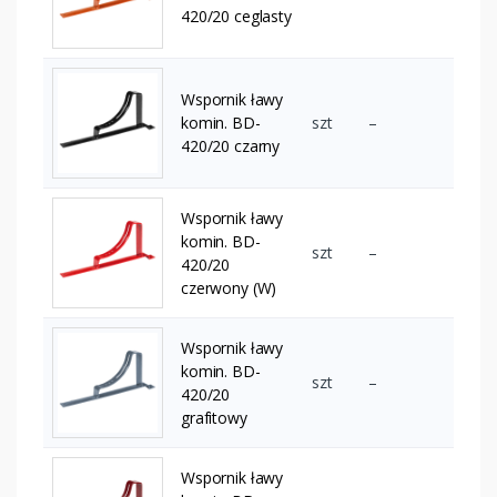
420/20 ceglasty
Wspornik ławy
komin. BD-
szt
–
420/20 czarny
Wspornik ławy
komin. BD-
szt
–
420/20
czerwony (W)
Wspornik ławy
komin. BD-
szt
–
420/20
grafitowy
Wspornik ławy