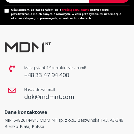
Oświadczam, że zapoznałem się z
treścią regulaminu
dotyczącego
przetwarzania moich danych osobowych, w celu przesyłania mi informacji o
ofercie sklepu tj. o promocjach, nowościach i rabatach.
Masz pytania? Skontaktuj się z nami!
+48 33 47 94 400
Nasz adres e-mail
dok@mdmnt.com
Dane kontaktowe
NIP: 5482614481, MDM NT sp. z o.o., Bestwińska 143, 43-346
Bielsko-Biała, Polska