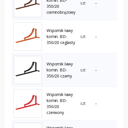
komin. BD-
szt
–
350/20
ciemnobrązowy
Wspornik ławy
komin. BD-
szt
–
350/20 ceglasty
Wspornik ławy
komin. BD-
szt
–
350/20 czarny
Wspornik ławy
komin. BD-
szt
–
350/20
czerwony
Wspornik ławy