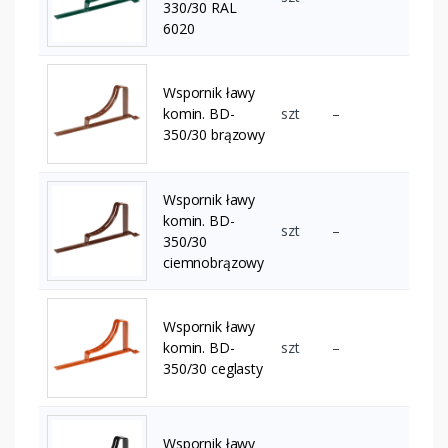
330/30 RAL
6020
Wspornik ławy
komin. BD-
szt
–
350/30 brązowy
Wspornik ławy
komin. BD-
szt
–
350/30
ciemnobrązowy
Wspornik ławy
komin. BD-
szt
–
350/30 ceglasty
Wspornik ławy