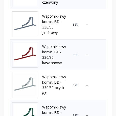
czerwony
Wspornik ławy
komin. BD-
szt
–
330/30
grafitowy
Wspornik ławy
komin. BD-
szt
–
330/30
kasztanowy
Wspornik ławy
komin. BD-
szt
–
330/30 ocynk
(O)
Wspornik ławy
komin. BD-
szt
–