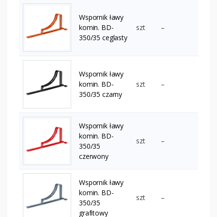
Wspornik ławy
komin. BD-
szt
–
350/35 ceglasty
Wspornik ławy
komin. BD-
szt
–
350/35 czarny
Wspornik ławy
komin. BD-
szt
–
350/35
czerwony
Wspornik ławy
komin. BD-
szt
–
350/35
grafitowy