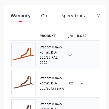
Warianty
Opis
Specyfikacja
Wysył
PRODUKT
JM
ILOŚĆ
Wspornik ławy
komin. BD-
szt
–
350/35 RAL
6020
Wspornik ławy
komin. BD-
szt
–
350/20 brązowy
Wspornik ławy