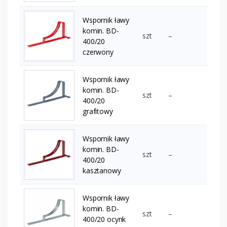
Wspornik ławy
komin. BD-
szt
–
400/20
czerwony
Wspornik ławy
komin. BD-
szt
–
400/20
grafitowy
Wspornik ławy
komin. BD-
szt
–
400/20
kasztanowy
Wspornik ławy
komin. BD-
szt
–
400/20 ocynk