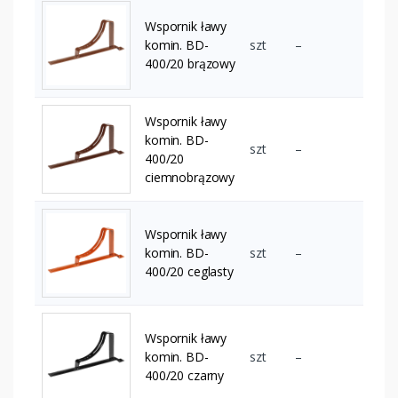
Wspornik ławy
komin. BD-
szt
–
400/20 brązowy
Wspornik ławy
komin. BD-
szt
–
400/20
ciemnobrązowy
Wspornik ławy
komin. BD-
szt
–
400/20 ceglasty
Wspornik ławy
komin. BD-
szt
–
400/20 czarny