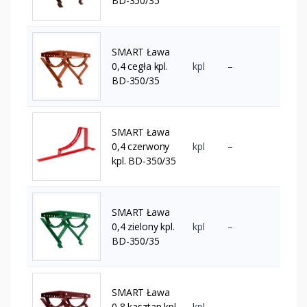
BD-350/35
SMART Ława
0,4 cegła kpl.
kpl
–
BD-350/35
SMART Ława
0,4 czerwony
kpl
–
kpl. BD-350/35
SMART Ława
0,4 zielony kpl.
kpl
–
BD-350/35
SMART Ława
0,8 kasztan kpl.
kpl
–