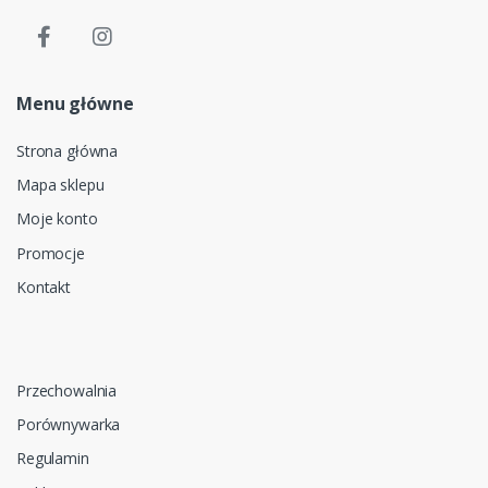
Menu główne
Strona główna
Mapa sklepu
Moje konto
Promocje
Kontakt
Przechowalnia
Porównywarka
Regulamin