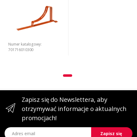
Numer katalogowy:
701716010300
Zapisz się do Newslettera, aby
otrzymywać informacje o aktualnych
promocjach!
Adres email
Zapisz się