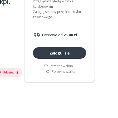
kpl.
Przeglądasz ofertę w trybie
katalogowym.
Zaloguj się, aby przejść do trybu
zakupowego.
Dostawa od
25,00 zł
Zaloguj się
Przechowalnia
Porównywarka
Udostępnij