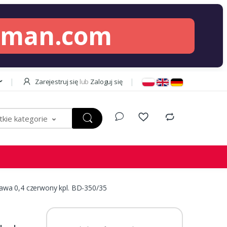
lman.com
Zarejestruj się
lub
Zaloguj się
kie kategorie
wa 0,4 czerwony kpl. BD-350/35