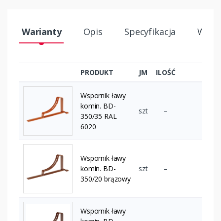
Warianty
Opis
Specyfikacja
Wysył
PRODUKT
JM
ILOŚĆ
Wspornik ławy
komin. BD-
szt
–
350/35 RAL
6020
Wspornik ławy
komin. BD-
szt
–
350/20 brązowy
Wspornik ławy