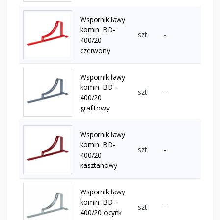
Wspornik ławy
komin. BD-
szt
–
400/20
czerwony
Wspornik ławy
komin. BD-
szt
–
400/20
grafitowy
Wspornik ławy
komin. BD-
szt
–
400/20
kasztanowy
Wspornik ławy
komin. BD-
szt
–
400/20 ocynk