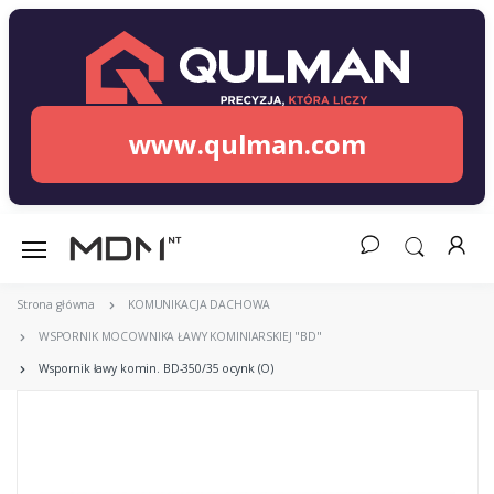
www.qulman.com
Strona główna
KOMUNIKACJA DACHOWA
WSPORNIK MOCOWNIKA ŁAWY KOMINIARSKIEJ "BD"
Wspornik ławy komin. BD-350/35 ocynk (O)