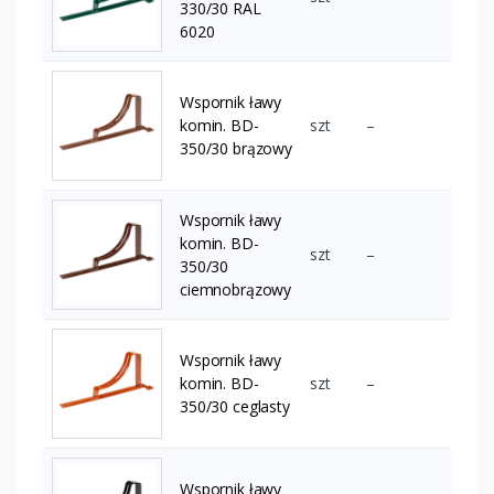
330/30 RAL
6020
Wspornik ławy
komin. BD-
szt
–
350/30 brązowy
Wspornik ławy
komin. BD-
szt
–
350/30
ciemnobrązowy
Wspornik ławy
komin. BD-
szt
–
350/30 ceglasty
Wspornik ławy