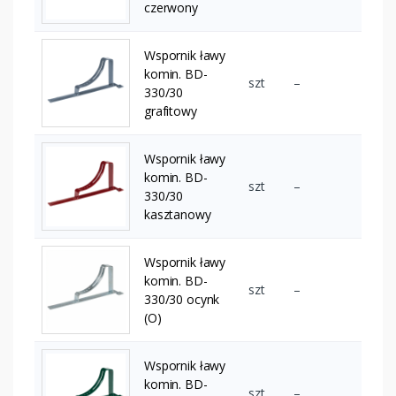
czerwony
Wspornik ławy
komin. BD-
szt
–
330/30
grafitowy
Wspornik ławy
komin. BD-
szt
–
330/30
kasztanowy
Wspornik ławy
komin. BD-
szt
–
330/30 ocynk
(O)
Wspornik ławy
komin. BD-
szt
–