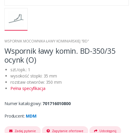
WSPORNIK MOCOWNIKA ŁAWY KOMINIARSKIEJ "BD"
Wspornik ławy komin. BD-350/35
ocynk (O)
szt./opk.: 1
wysokość stopki: 35 mm
rozstaw otworów: 350 mm
Pełna specyfikacja
Numer katalogowy:
701716010800
Producent:
MDM
Zadaj pytanie
Zapytanie ofertowe
Udostępnij