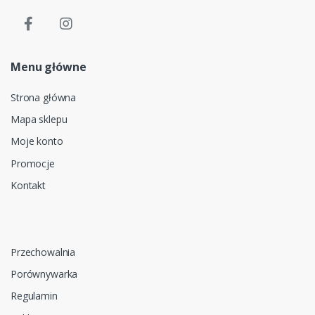
Menu główne
Strona główna
Mapa sklepu
Moje konto
Promocje
Kontakt
Przechowalnia
Porównywarka
Regulamin