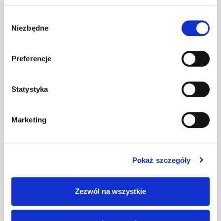
Wspornik ławy
Wybór
komin. BD-
szt
–
Niezbędne
zgody
460/20
kasztanowy
Preferencje
Wspornik ławy
komin. BD-
szt
–
460/20 ocynk
Statystyka
(O)
Marketing
Wspornik ławy
komin. BD-
szt
–
460/20 RAL
6020
Pokaż szczegóły
Wspornik ławy
Zezwól na wszystkie
komin. BD-
szt
–
330/30 brązowy