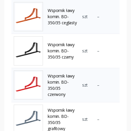
Wspornik ławy
komin. BD-
szt
–
350/35 ceglasty
Wspornik ławy
komin. BD-
szt
–
350/35 czarny
Wspornik ławy
komin. BD-
szt
–
350/35
czerwony
Wspornik ławy
komin. BD-
szt
–
350/35
grafitowy