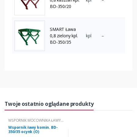
BD-350/20
SMART Ława
0,8 zielony kpl.
kpl
–
BD-350/35
Twoje ostatnio oglądane produkty
WSPORNIK MOCOWNIKA ŁAWY
KOMINIARSKIEJ "BD"
Wspornik ławy komin. BD-
350/35 ocynk (O)