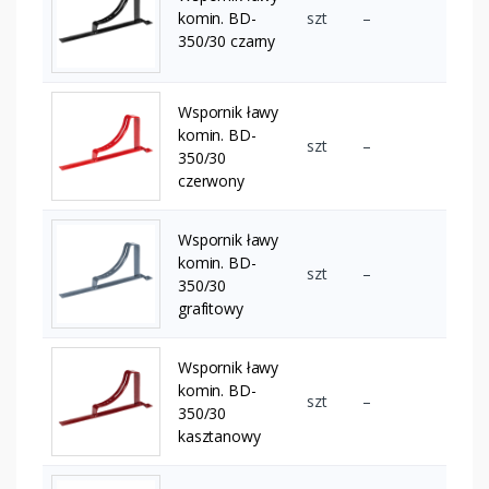
komin. BD-
szt
–
350/30 czarny
Wspornik ławy
komin. BD-
szt
–
350/30
czerwony
Wspornik ławy
komin. BD-
szt
–
350/30
grafitowy
Wspornik ławy
komin. BD-
szt
–
350/30
kasztanowy