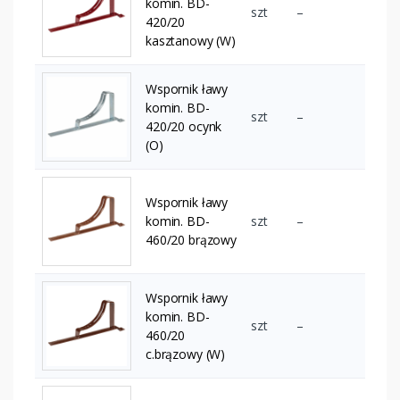
komin. BD-
szt
–
420/20
kasztanowy (W)
Wspornik ławy
komin. BD-
szt
–
420/20 ocynk
(O)
Wspornik ławy
komin. BD-
szt
–
460/20 brązowy
Wspornik ławy
komin. BD-
szt
–
460/20
c.brązowy (W)