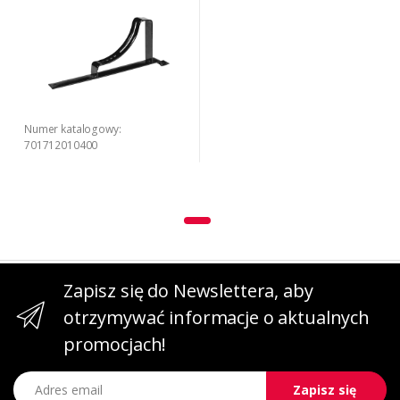
Numer katalogowy:
701712010400
Zapisz się do Newslettera, aby
otrzymywać informacje o aktualnych
promocjach!
Adres email
Zapisz się