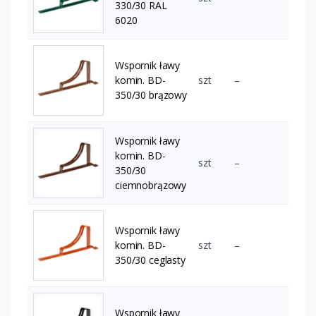
330/30 RAL
6020
Wspornik ławy
komin. BD-
szt
–
350/30 brązowy
Wspornik ławy
komin. BD-
szt
–
350/30
ciemnobrązowy
Wspornik ławy
komin. BD-
szt
–
350/30 ceglasty
Wspornik ławy