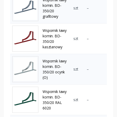
komin. BD-
szt
–
350/20
grafitowy
Wspornik ławy
komin. BD-
szt
–
350/20
kasztanowy
Wspornik ławy
komin. BD-
szt
–
350/20 ocynk
(O)
Wspornik ławy
komin. BD-
szt
–
350/20 RAL
6020