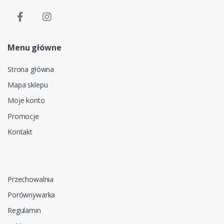
Menu główne
Strona główna
Mapa sklepu
Moje konto
Promocje
Kontakt
Przechowalnia
Porównywarka
Regulamin