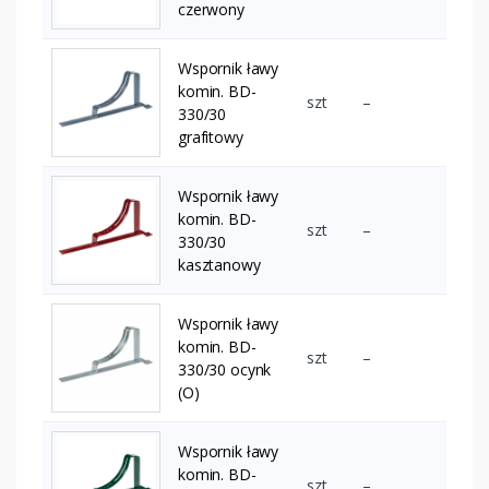
czerwony
Wspornik ławy
komin. BD-
szt
–
330/30
grafitowy
Wspornik ławy
komin. BD-
szt
–
330/30
kasztanowy
Wspornik ławy
komin. BD-
szt
–
330/30 ocynk
(O)
Wspornik ławy
komin. BD-
szt
–