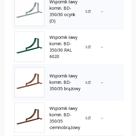
Wspornik ławy
komin. BD-
szt
–
350/30 ocynk
(O)
Wspornik ławy
komin. BD-
szt
–
350/30 RAL
6020
Wspornik ławy
komin. BD-
szt
–
350/35 brązowy
Wspornik ławy
komin. BD-
szt
–
350/35
ciemnobrązowy