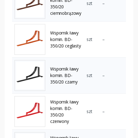
komin. BD-
szt
–
350/20
ciemnobrązowy
Wspornik ławy
komin. BD-
szt
–
350/20 ceglasty
Wspornik ławy
komin. BD-
szt
–
350/20 czarny
Wspornik ławy
komin. BD-
szt
–
350/20
czerwony
Wspornik ławy