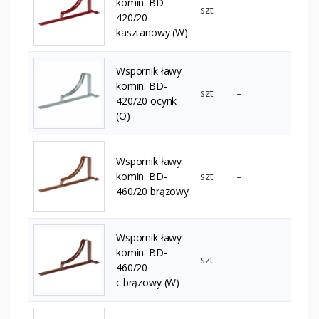
komin. BD-
szt
–
420/20
kasztanowy (W)
Wspornik ławy
komin. BD-
szt
–
420/20 ocynk
(O)
Wspornik ławy
komin. BD-
szt
–
460/20 brązowy
Wspornik ławy
komin. BD-
szt
–
460/20
c.brązowy (W)