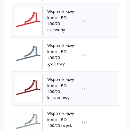
Wspornik ławy
komin. BD-
szt
–
400/20
czerwony
Wspornik ławy
komin. BD-
szt
–
400/20
grafitowy
Wspornik ławy
komin. BD-
szt
–
400/20
kasztanowy
Wspornik ławy
komin. BD-
szt
–
400/20 ocynk