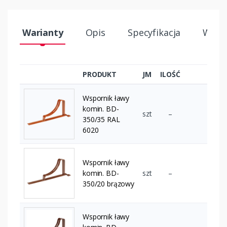
Warianty
Opis
Specyfikacja
Wysył
PRODUKT
JM
ILOŚĆ
Wspornik ławy
komin. BD-
szt
–
350/35 RAL
6020
Wspornik ławy
komin. BD-
szt
–
350/20 brązowy
Wspornik ławy