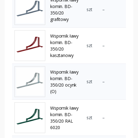
komin. BD-
szt
–
350/20
grafitowy
Wspornik ławy
komin. BD-
szt
–
350/20
kasztanowy
Wspornik ławy
komin. BD-
szt
–
350/20 ocynk
(O)
Wspornik ławy
komin. BD-
szt
–
350/20 RAL
6020