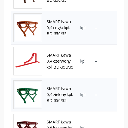
BD-350/35
SMART Ława
0,4 cegła kpl.
kpl
–
BD-350/35
SMART Ława
0,4 czerwony
kpl
–
kpl. BD-350/35
SMART Ława
0,4 zielony kpl.
kpl
–
BD-350/35
SMART Ława
0,8 kasztan kpl.
kpl
–