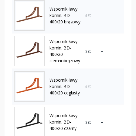
Wspornik ławy
komin. BD-
szt
–
400/20 brązowy
Wspornik ławy
komin. BD-
szt
–
400/20
ciemnobrązowy
Wspornik ławy
komin. BD-
szt
–
400/20 ceglasty
Wspornik ławy
komin. BD-
szt
–
400/20 czarny