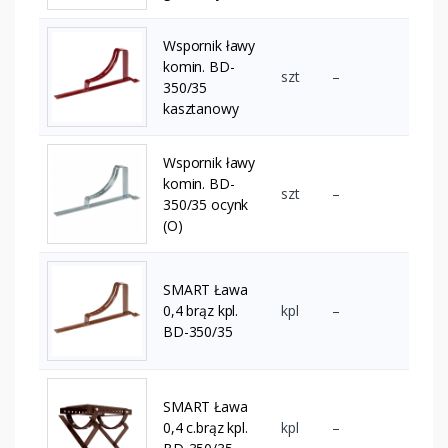
Wspornik ławy
komin. BD-
szt
–
350/35
kasztanowy
Wspornik ławy
komin. BD-
szt
–
350/35 ocynk
(O)
SMART Ława
0,4 brąz kpl.
kpl
–
BD-350/35
SMART Ława
0,4 c.brąz kpl.
kpl
–