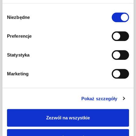
Wspornik ławy
Wybór
komin. BD-
szt
–
Niezbędne
zgody
460/20
kasztanowy
Preferencje
Wspornik ławy
komin. BD-
szt
–
460/20 ocynk
Statystyka
(O)
Marketing
Wspornik ławy
komin. BD-
szt
–
460/20 RAL
6020
Pokaż szczegóły
Wspornik ławy
Zezwól na wszystkie
komin. BD-
szt
–
330/30 brązowy