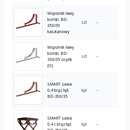
Wspornik ławy
komin. BD-
szt
–
350/35
kasztanowy
Wspornik ławy
komin. BD-
szt
–
350/35 ocynk
(O)
SMART Ława
0,4 brąz kpl.
kpl
–
BD-350/35
SMART Ława
0,4 c.brąz kpl.
kpl
–