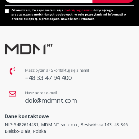
Oświadczam, że zapoznałem się z
treścią regulaminu
dotyczącego
przetwarzania moich danych osobowych, w celu przesyłania mi informacji o
ofercie sklepu tj. o promocjach, nowościach i rabatach.
Masz pytania? Skontaktuj się z nami!
+48 33 47 94 400
Nasz adres e-mail
dok@mdmnt.com
Dane kontaktowe
NIP: 5482614481, MDM NT sp. z o.o., Bestwińska 143, 43-346
Bielsko-Biała, Polska