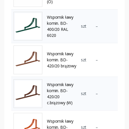
(O)
Wspornik ławy
komin. BD-
szt
–
400/20 RAL
6020
Wspornik ławy
komin. BD-
szt
–
420/20 brązowy
Wspornik ławy
komin. BD-
szt
–
420/20
c.brązowy (W)
Wspornik ławy
komin. BD-
szt
–