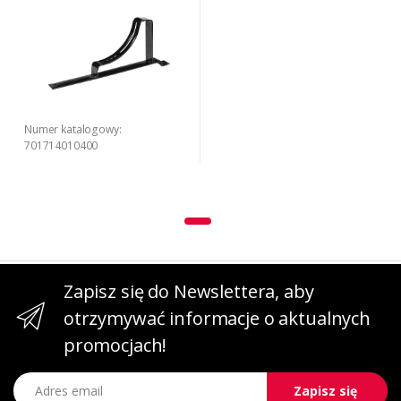
Numer katalogowy:
701714010400
Zapisz się do Newslettera, aby
otrzymywać informacje o aktualnych
promocjach!
Adres email
Zapisz się