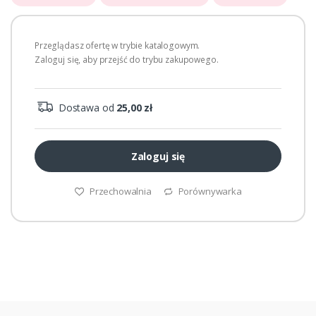
Przeglądasz ofertę w trybie katalogowym.
Zaloguj się, aby przejść do trybu zakupowego.
Dostawa od
25,00 zł
Zaloguj się
Przechowalnia
Porównywarka