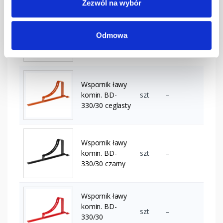
Zezwól na wybór
Wspornik ławy
komin. BD-
Odmowa
szt
–
330/30
ciemnobrązowy
Wspornik ławy
komin. BD-
szt
–
330/30 ceglasty
Wspornik ławy
komin. BD-
szt
–
330/30 czarny
Wspornik ławy
komin. BD-
szt
–
330/30