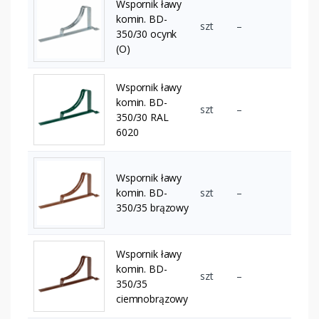
Wspornik ławy
komin. BD-
szt
–
350/30 ocynk
(O)
Wspornik ławy
komin. BD-
szt
–
350/30 RAL
6020
Wspornik ławy
komin. BD-
szt
–
350/35 brązowy
Wspornik ławy
komin. BD-
szt
–
350/35
ciemnobrązowy