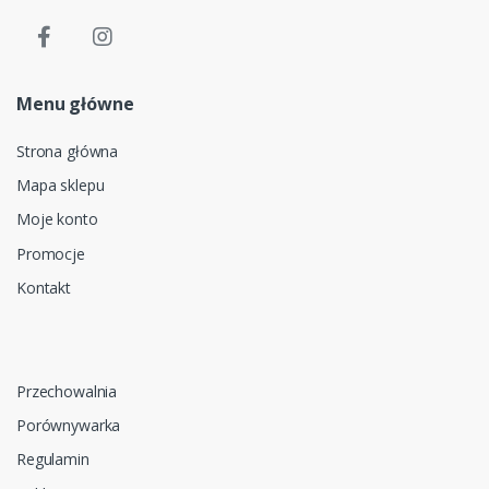
Menu główne
Strona główna
Mapa sklepu
Moje konto
Promocje
Kontakt
Przechowalnia
Porównywarka
Regulamin