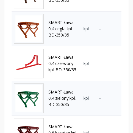
BD-350/35
SMART Ława
0,4 cegła kpl.
kpl
–
BD-350/35
SMART Ława
0,4 czerwony
kpl
–
kpl. BD-350/35
SMART Ława
0,4 zielony kpl.
kpl
–
BD-350/35
SMART Ława
0,8 kasztan kpl.
kpl
–