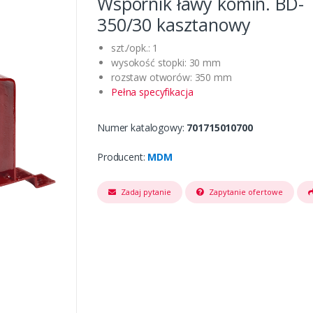
Wspornik ławy komin. BD-
350/30 kasztanowy
szt./opk.: 1
wysokość stopki: 30 mm
rozstaw otworów: 350 mm
Pełna specyfikacja
Numer katalogowy:
701715010700
Producent:
MDM
Zadaj pytanie
Zapytanie ofertowe