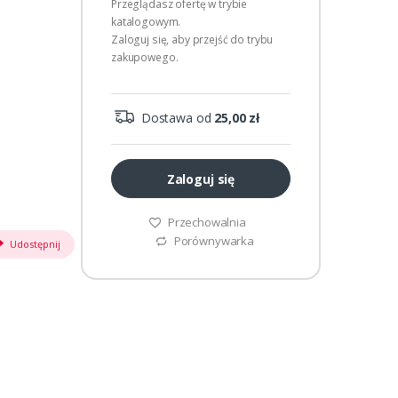
Przeglądasz ofertę w trybie
katalogowym.
Zaloguj się, aby przejść do trybu
zakupowego.
Dostawa od
25,00 zł
Zaloguj się
Przechowalnia
Porównywarka
Udostępnij