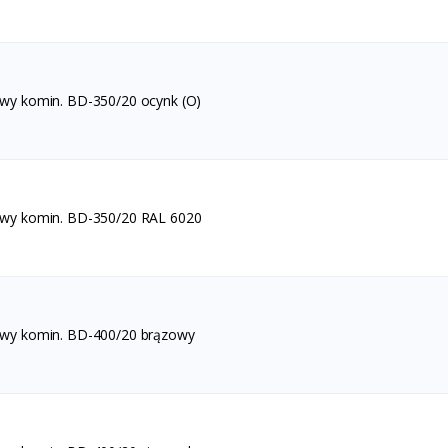
awy komin. BD-350/20 ocynk (O)
awy komin. BD-350/20 RAL 6020
awy komin. BD-400/20 brązowy