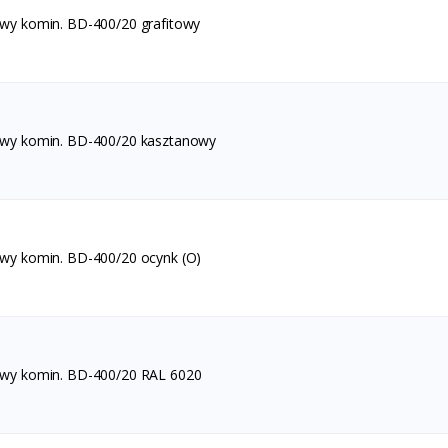
awy komin. BD-400/20 grafitowy
awy komin. BD-400/20 kasztanowy
awy komin. BD-400/20 ocynk (O)
awy komin. BD-400/20 RAL 6020