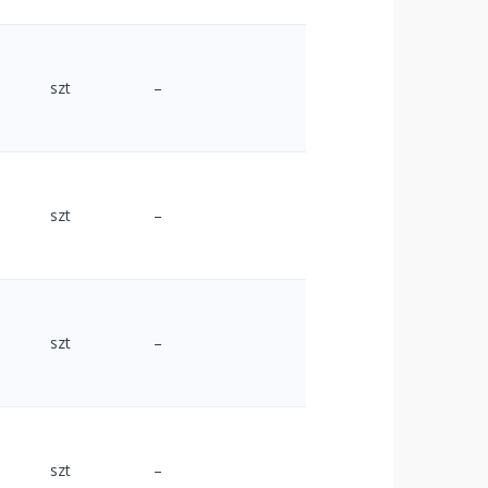
szt
–
szt
–
szt
–
szt
–