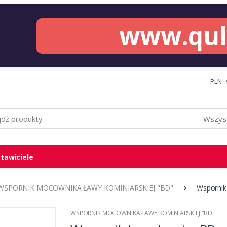
www.qu
PLN
Wszyst
tawiciele
WSPORNIK MOCOWNIKA ŁAWY KOMINIARSKIEJ "BD"
Wspornik
WSPORNIK MOCOWNIKA ŁAWY KOMINIARSKIEJ "BD"