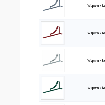
Wspornik ł
Wspornik ł
Wspornik ł
Wspornik ł