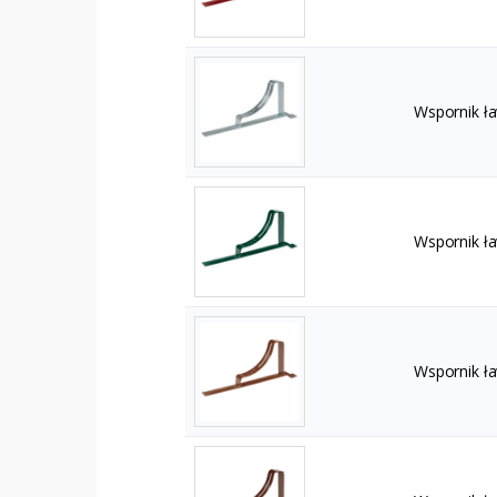
Wspornik ł
Wspornik ł
Wspornik ł