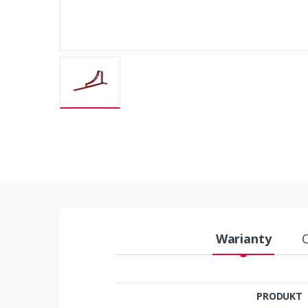
Warianty
PRODUKT