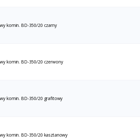
awy komin. BD-350/20 czarny
awy komin. BD-350/20 czerwony
awy komin. BD-350/20 grafitowy
awy komin. BD-350/20 kasztanowy