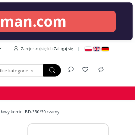
lman.com
Zarejestruj się
lub
Zaloguj się
kie kategorie
 ławy komin. BD-350/30 czarny