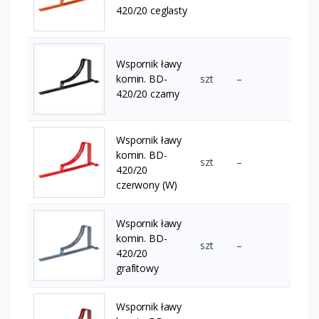
420/20 ceglasty
Wspornik ławy
komin. BD-
szt
–
420/20 czarny
Wspornik ławy
komin. BD-
szt
–
420/20
czerwony (W)
Wspornik ławy
komin. BD-
szt
–
420/20
grafitowy
Wspornik ławy