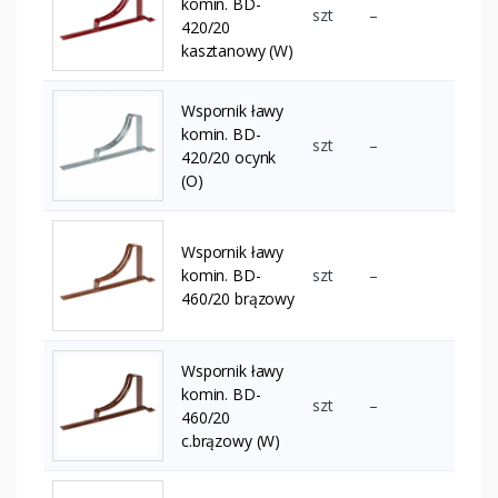
komin. BD-
szt
–
420/20
kasztanowy (W)
Wspornik ławy
komin. BD-
szt
–
420/20 ocynk
(O)
Wspornik ławy
komin. BD-
szt
–
460/20 brązowy
Wspornik ławy
komin. BD-
szt
–
460/20
c.brązowy (W)