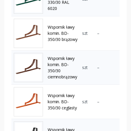
330/30 RAL
6020
Wspornik ławy
komin. BD-
szt
–
350/30 brązowy
Wspornik ławy
komin. BD-
szt
–
350/30
ciemnobrązowy
Wspornik ławy
komin. BD-
szt
–
350/30 ceglasty
Wspornik ławy