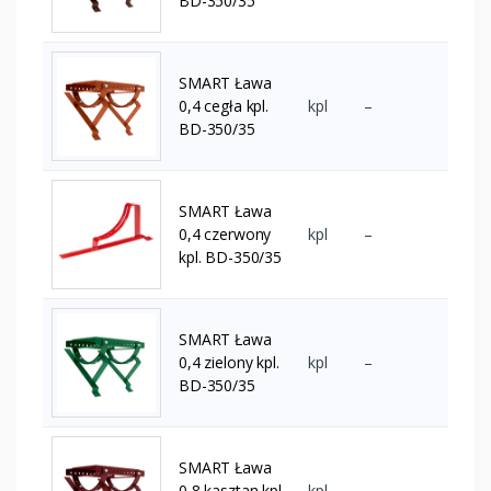
BD-350/35
SMART Ława
0,4 cegła kpl.
kpl
–
BD-350/35
SMART Ława
0,4 czerwony
kpl
–
kpl. BD-350/35
SMART Ława
0,4 zielony kpl.
kpl
–
BD-350/35
SMART Ława
0,8 kasztan kpl.
kpl
–