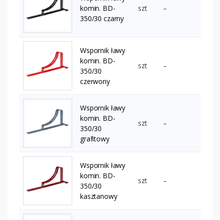
komin. BD-
szt
–
350/30 czarny
Wspornik ławy
komin. BD-
szt
–
350/30
czerwony
Wspornik ławy
komin. BD-
szt
–
350/30
grafitowy
Wspornik ławy
komin. BD-
szt
–
350/30
kasztanowy