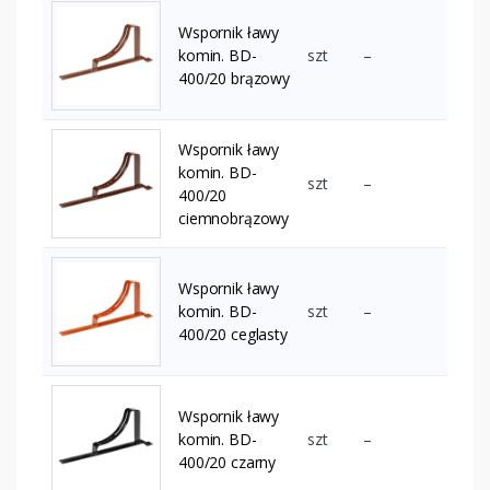
Wspornik ławy
komin. BD-
szt
–
400/20 brązowy
Wspornik ławy
komin. BD-
szt
–
400/20
ciemnobrązowy
Wspornik ławy
komin. BD-
szt
–
400/20 ceglasty
Wspornik ławy
komin. BD-
szt
–
400/20 czarny