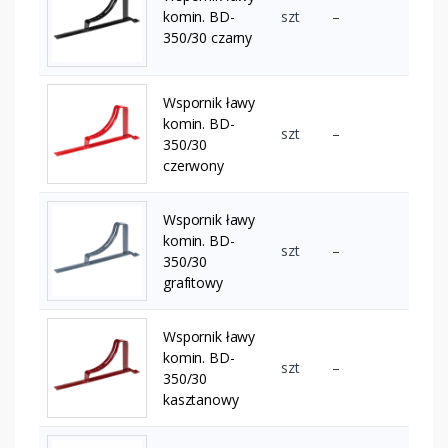
komin. BD-
szt
–
350/30 czarny
Wspornik ławy
komin. BD-
szt
–
350/30
czerwony
Wspornik ławy
komin. BD-
szt
–
350/30
grafitowy
Wspornik ławy
komin. BD-
szt
–
350/30
kasztanowy