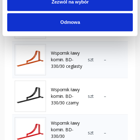
Zezwól na wybór
Wspornik ławy
komin. BD-
Odmowa
szt
–
330/30
ciemnobrązowy
Wspornik ławy
komin. BD-
szt
–
330/30 ceglasty
Wspornik ławy
komin. BD-
szt
–
330/30 czarny
Wspornik ławy
komin. BD-
szt
–
330/30