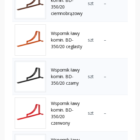
komin. BD-
szt
–
350/20
ciemnobrązowy
Wspornik ławy
komin. BD-
szt
–
350/20 ceglasty
Wspornik ławy
komin. BD-
szt
–
350/20 czarny
Wspornik ławy
komin. BD-
szt
–
350/20
czerwony
Wspornik ławy