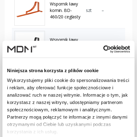
Wspornik ławy
komin. BD-
szt
–
460/20 ceglasty
Wspornik ławy
komin. BD-
szt
–
460/20 czarny
Niniejsza strona korzysta z plików cookie
Wspornik ławy
komin. BD-
Wykorzystujemy pliki cookie do spersonalizowania treści
szt
–
460/20
i reklam, aby oferować funkcje społecznościowe i
czerwony (W)
analizować ruch w naszej witrynie. Informacje o tym, jak
korzystasz z naszej witryny, udostępniamy partnerom
Wspornik ławy
społecznościowym, reklamowym i analitycznym.
komin. BD-
Partnerzy mogą połączyć te informacje z innymi danymi
szt
–
460/20
otrzymanymi od Ciebie lub uzyskanymi podczas
grafitowy
korzystania z ich usług.