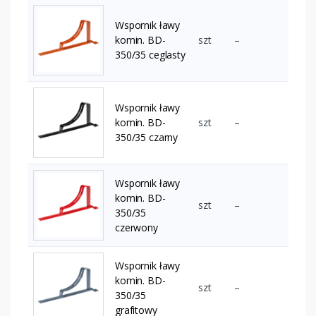
Wspornik ławy
komin. BD-
szt
–
350/35 ceglasty
Wspornik ławy
komin. BD-
szt
–
350/35 czarny
Wspornik ławy
komin. BD-
szt
–
350/35
czerwony
Wspornik ławy
komin. BD-
szt
–
350/35
grafitowy