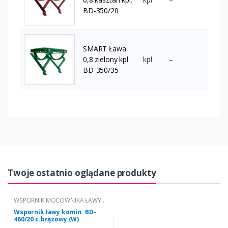
BD-350/20
SMART Ława
0,8 zielony kpl.
kpl
–
BD-350/35
Twoje ostatnio oglądane produkty
WSPORNIK MOCOWNIKA ŁAWY
KOMINIARSKIEJ "BD"
Wspornik ławy komin. BD-
460/20 c.brązowy (W)