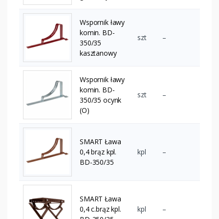
Wspornik ławy
komin. BD-
szt
–
350/35
kasztanowy
Wspornik ławy
komin. BD-
szt
–
350/35 ocynk
(O)
SMART Ława
0,4 brąz kpl.
kpl
–
BD-350/35
SMART Ława
0,4 c.brąz kpl.
kpl
–