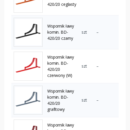
420/20 ceglasty
Wspornik ławy
komin. BD-
szt
–
420/20 czarny
Wspornik ławy
komin. BD-
szt
–
420/20
czerwony (W)
Wspornik ławy
komin. BD-
szt
–
420/20
grafitowy
Wspornik ławy