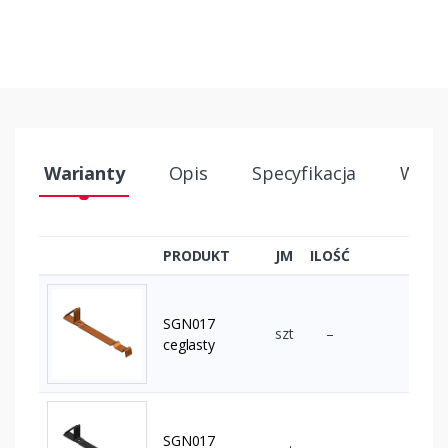
Warianty
Opis
Specyfikacja
Wysył
PRODUKT
JM
ILOŚĆ
SGN017
szt
–
ceglasty
SGN017