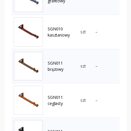
grafitowy
SGN010
szt
–
kasztanowy
SGN011
szt
–
brązowy
SGN011
szt
–
ceglasty