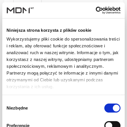
SGN004
szt
–
czarny
Niniejsza strona korzysta z plików cookie
Wykorzystujemy pliki cookie do spersonalizowania treści
i reklam, aby oferować funkcje społecznościowe i
analizować ruch w naszej witrynie. Informacje o tym, jak
SGN004
szt
–
korzystasz z naszej witryny, udostępniamy partnerom
grafitowy
społecznościowym, reklamowym i analitycznym.
Partnerzy mogą połączyć te informacje z innymi danymi
otrzymanymi od Ciebie lub uzyskanymi podczas
korzystania z ich usług.
SGN004
szt
–
kasztanowy
Wybór
Niezbędne
zgody
SGN005
szt
–
Preferencje
brązowy