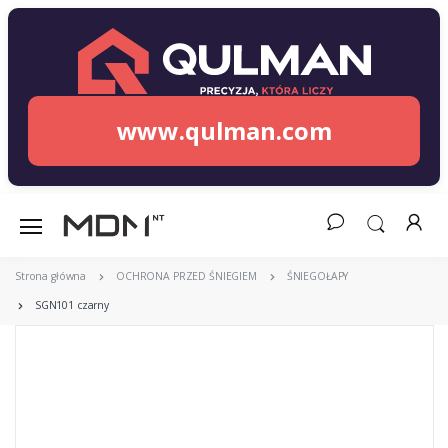
www.qulman.com
Strona główna
OCHRONA PRZED ŚNIEGIEM
ŚNIEGOŁAPY
SGN101 czarny