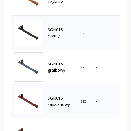
ceglasty
SGN015
szt
–
czarny
SGN015
szt
–
grafitowy
SGN015
szt
–
kasztanowy