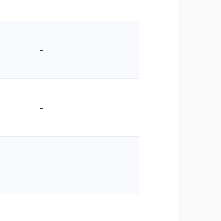
–
–
–