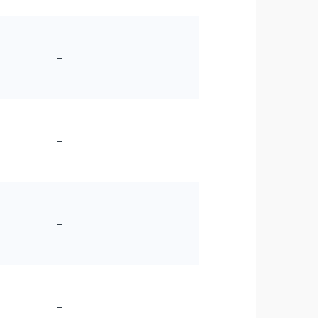
–
–
–
–