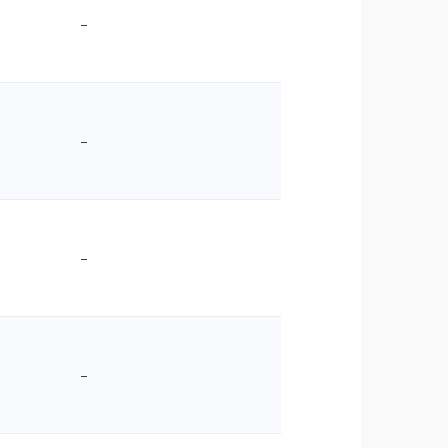
–
–
–
–