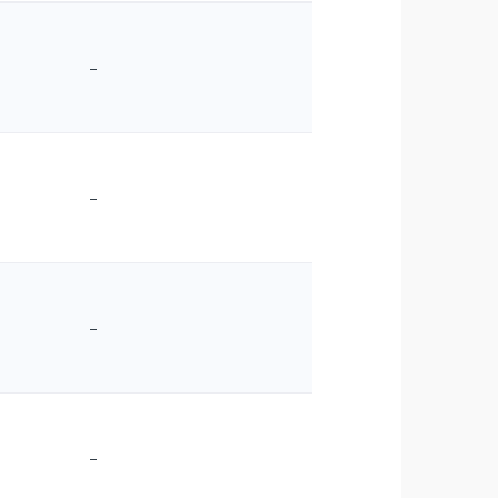
–
–
–
–