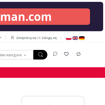
lman.com
Zarejestruj się
lub
Zaloguj się
kie kategorie