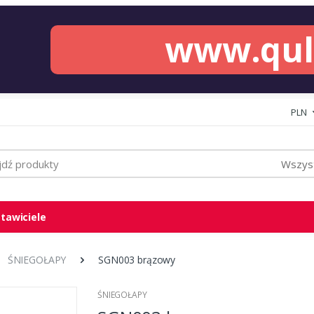
www.qu
PLN
Wszyst
tawiciele
ŚNIEGOŁAPY
SGN003 brązowy
ŚNIEGOŁAPY