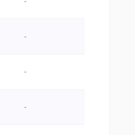
–
–
–
–