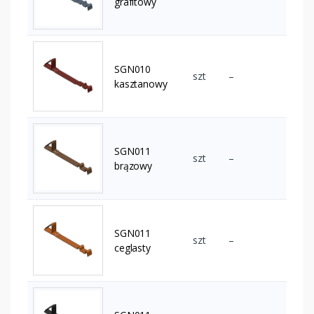
grafitowy
SGN010
szt
–
kasztanowy
SGN011
szt
–
brązowy
SGN011
szt
–
ceglasty