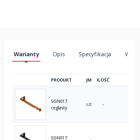
Warianty
Opis
Specyfikacja
Wysył
PRODUKT
JM
ILOŚĆ
SGN017
szt
–
ceglasty
SGN017