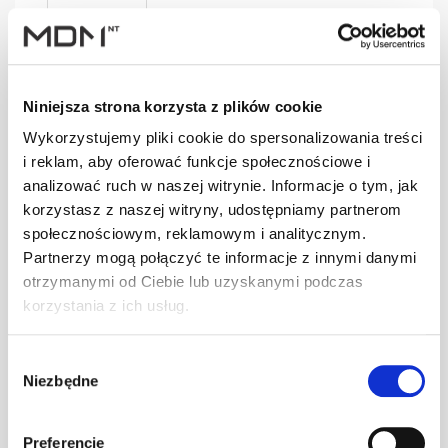
SGN004
szt
–
czarny
Niniejsza strona korzysta z plików cookie
Wykorzystujemy pliki cookie do spersonalizowania treści
i reklam, aby oferować funkcje społecznościowe i
analizować ruch w naszej witrynie. Informacje o tym, jak
SGN004
szt
–
korzystasz z naszej witryny, udostępniamy partnerom
grafitowy
społecznościowym, reklamowym i analitycznym.
Partnerzy mogą połączyć te informacje z innymi danymi
otrzymanymi od Ciebie lub uzyskanymi podczas
korzystania z ich usług.
SGN004
szt
–
kasztanowy
Wybór
Niezbędne
zgody
SGN005
szt
–
Preferencje
brązowy