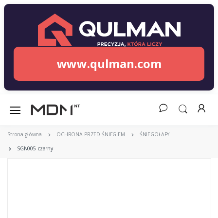
www.qulman.com
Strona główna
OCHRONA PRZED ŚNIEGIEM
ŚNIEGOŁAPY
SGN005 czarny