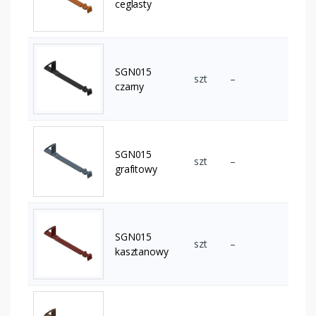
ceglasty
SGN015
szt
–
czarny
SGN015
szt
–
grafitowy
SGN015
szt
–
kasztanowy