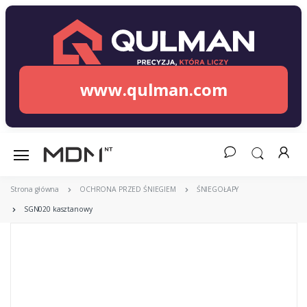
www.qulman.com
Strona główna
OCHRONA PRZED ŚNIEGIEM
ŚNIEGOŁAPY
SGN020 kasztanowy