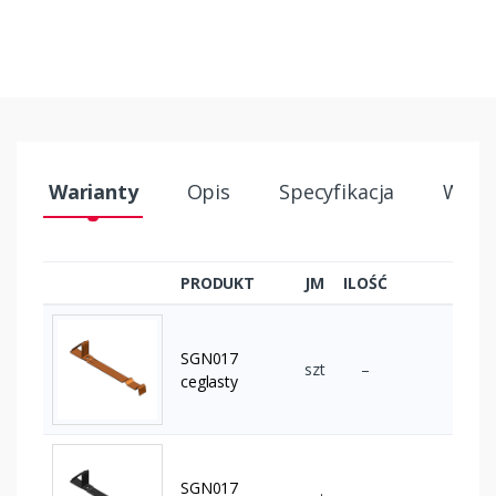
Warianty
Opis
Specyfikacja
Wysył
PRODUKT
JM
ILOŚĆ
SGN017
szt
–
ceglasty
SGN017