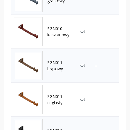
grafitowy
SGN010
szt
–
kasztanowy
SGN011
szt
–
brązowy
SGN011
szt
–
ceglasty