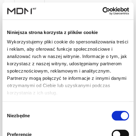
SGN004
szt
–
czarny
Niniejsza strona korzysta z plików cookie
Wykorzystujemy pliki cookie do spersonalizowania treści
i reklam, aby oferować funkcje społecznościowe i
analizować ruch w naszej witrynie. Informacje o tym, jak
SGN004
szt
–
korzystasz z naszej witryny, udostępniamy partnerom
grafitowy
społecznościowym, reklamowym i analitycznym.
Partnerzy mogą połączyć te informacje z innymi danymi
otrzymanymi od Ciebie lub uzyskanymi podczas
korzystania z ich usług.
SGN004
szt
–
kasztanowy
Wybór
Niezbędne
zgody
SGN005
szt
–
Preferencje
brązowy