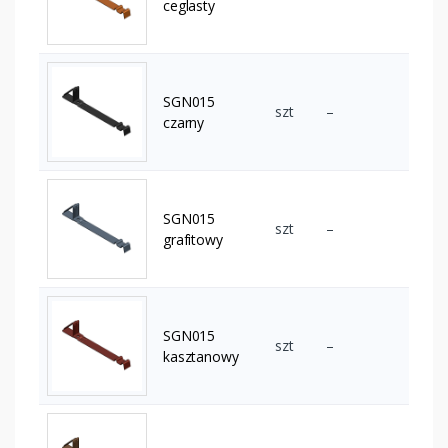
ceglasty
SGN015
szt
–
czarny
SGN015
szt
–
grafitowy
SGN015
szt
–
kasztanowy