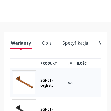
Warianty
Opis
Specyfikacja
Wysył
PRODUKT
JM
ILOŚĆ
SGN017
szt
–
ceglasty
SGN017