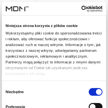
SGN004
szt
–
czarny
Niniejsza strona korzysta z plików cookie
Wykorzystujemy pliki cookie do spersonalizowania treści
i reklam, aby oferować funkcje społecznościowe i
analizować ruch w naszej witrynie. Informacje o tym, jak
SGN004
szt
–
korzystasz z naszej witryny, udostępniamy partnerom
grafitowy
społecznościowym, reklamowym i analitycznym.
Partnerzy mogą połączyć te informacje z innymi danymi
otrzymanymi od Ciebie lub uzyskanymi podczas
korzystania z ich usług.
SGN004
szt
–
kasztanowy
Wybór
Niezbędne
zgody
SGN005
szt
–
Preferencje
brązowy