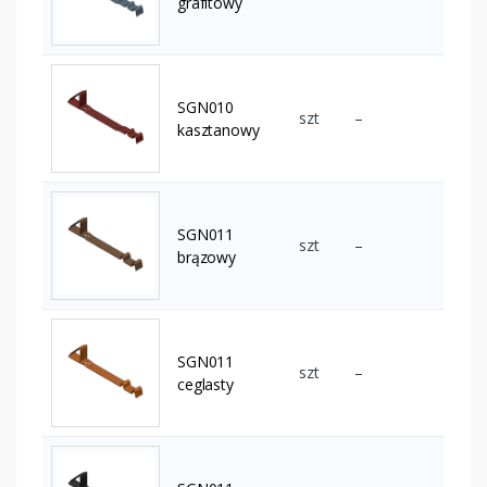
grafitowy
SGN010
szt
–
kasztanowy
SGN011
szt
–
brązowy
SGN011
szt
–
ceglasty