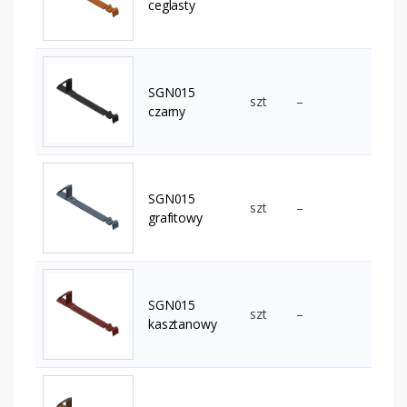
ceglasty
SGN015
szt
–
czarny
SGN015
szt
–
grafitowy
SGN015
szt
–
kasztanowy