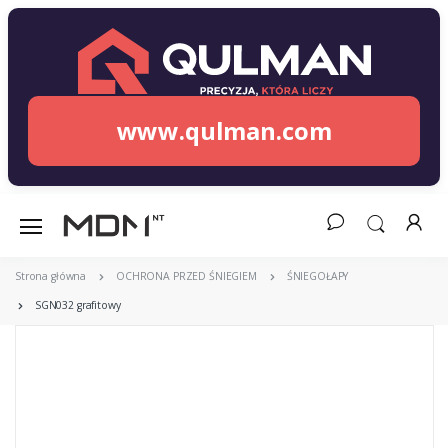
www.qulman.com
Strona główna
OCHRONA PRZED ŚNIEGIEM
ŚNIEGOŁAPY
SGN032 grafitowy