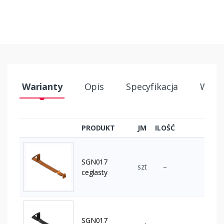
Warianty
Opis
Specyfikacja
Wysył
PRODUKT
JM
ILOŚĆ
SGN017
szt
–
ceglasty
SGN017