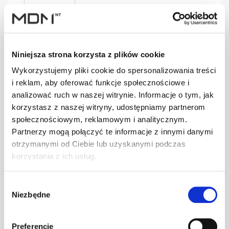
SGN004
szt
–
czarny
Niniejsza strona korzysta z plików cookie
Wykorzystujemy pliki cookie do spersonalizowania treści
i reklam, aby oferować funkcje społecznościowe i
analizować ruch w naszej witrynie. Informacje o tym, jak
SGN004
szt
–
korzystasz z naszej witryny, udostępniamy partnerom
grafitowy
społecznościowym, reklamowym i analitycznym.
Partnerzy mogą połączyć te informacje z innymi danymi
otrzymanymi od Ciebie lub uzyskanymi podczas
korzystania z ich usług.
SGN004
szt
–
kasztanowy
Wybór
Niezbędne
zgody
SGN005
szt
–
Preferencje
brązowy