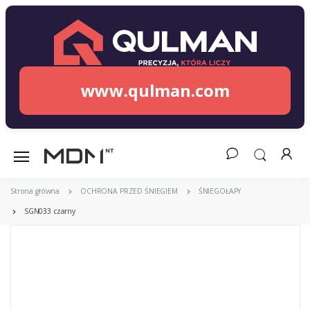
www.qulman.com
Strona główna
OCHRONA PRZED ŚNIEGIEM
ŚNIEGOŁAPY
SGN033 czarny