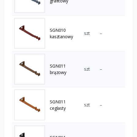
grafitowy
SGN010
szt
–
kasztanowy
SGN011
szt
–
brązowy
SGN011
szt
–
ceglasty