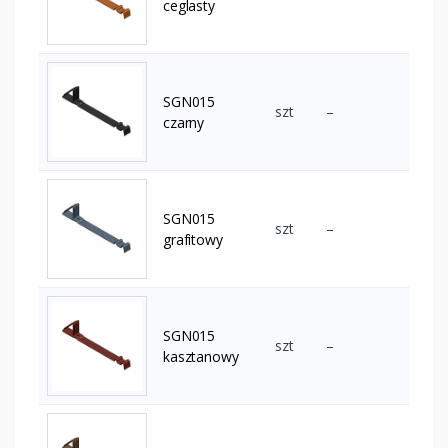
ceglasty
SGN015
szt
–
czarny
SGN015
szt
–
grafitowy
SGN015
szt
–
kasztanowy