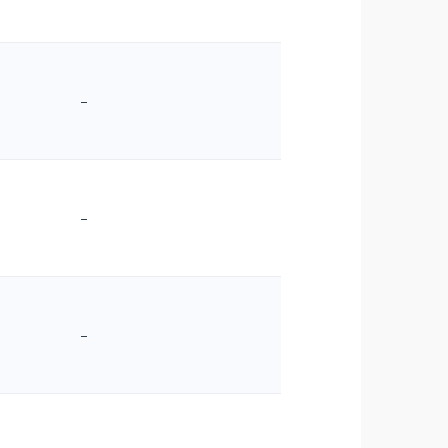
–
–
–