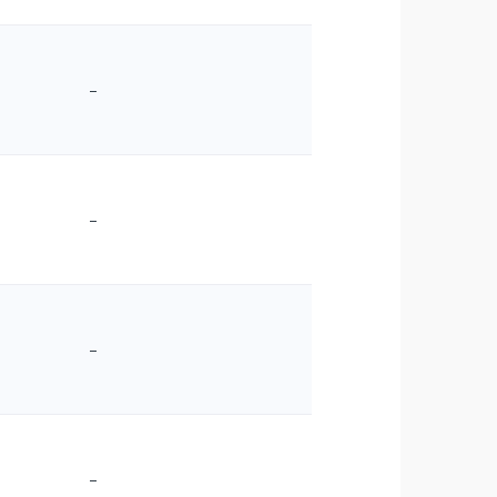
–
–
–
–