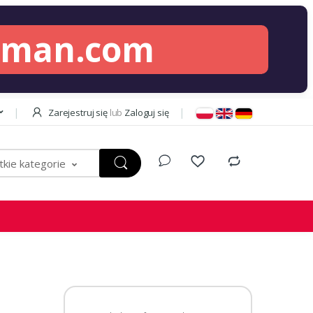
lman.com
Zarejestruj się
lub
Zaloguj się
kie kategorie