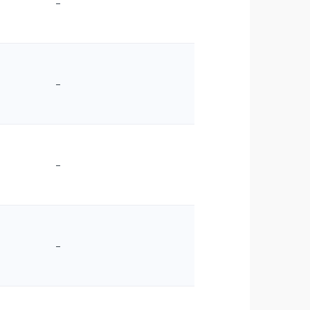
–
–
–
–