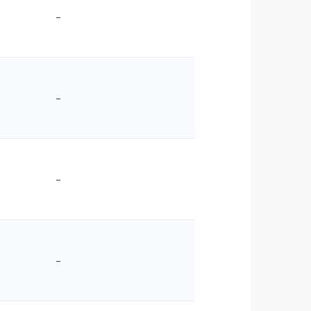
–
–
–
–