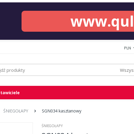
www.qu
PLN
Wszyst
tawiciele
ŚNIEGOŁAPY
SGN034 kasztanowy
ŚNIEGOŁAPY