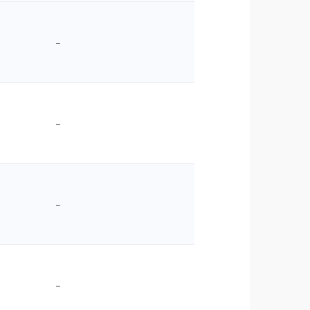
–
–
–
–