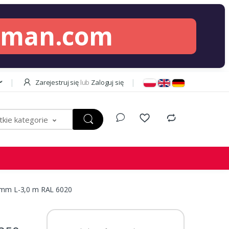
lman.com
Zarejestruj się
lub
Zaloguj się
kie kategorie
 mm L-3,0 m RAL 6020