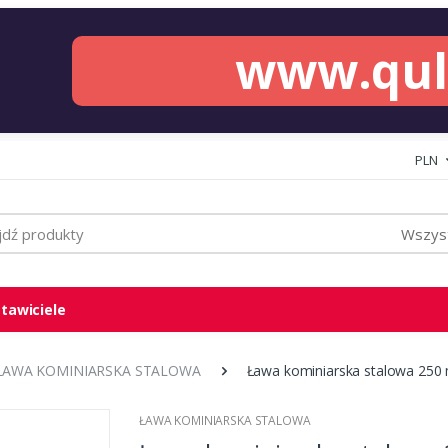
www.qu
PLN
Wszyst
tawiciele
ŁAWA KOMINIARSKA STALOWA
Ława kominiarska stalowa 250
ŁAWA KOMINIARSKA STALOWA