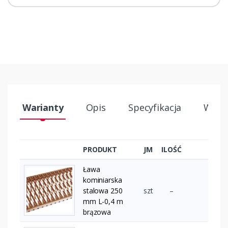
Warianty
Opis
Specyfikacja
Wysył
PRODUKT
JM
ILOŚĆ
Ława
kominiarska
stalowa 250
szt
–
mm L-0,4 m
brązowa