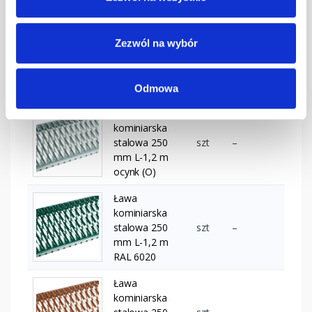
grafitowa
Ława
kominiarska
Zezwól na wybór
stalowa 250
szt
–
mm L-1,2 m
kasztanowa
Odmowa
Ława
kominiarska
stalowa 250
szt
–
mm L-1,2 m
ocynk (O)
Ława
kominiarska
stalowa 250
szt
–
mm L-1,2 m
RAL 6020
Ława
kominiarska