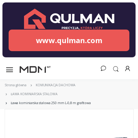
www.qulman.com
Strona główna
KOMUNIKACJA DACHOWA
ŁAWA KOMINIARSKA STALOWA
Ława kominiarska stalowa 250 mm L-0,8 m grafitowa