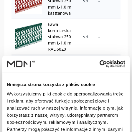
stalowa 250
szt
–
mm L-1,0 m
kasztanowa
Ława
kominiarska
stalowa 250
szt
–
mm L-1,0 m
RAL 6020
Ława
kominiarska
stalowa 250
szt
–
mm L-1,2 m
Niniejsza strona korzysta z plików cookie
brązowa
Wykorzystujemy pliki cookie do spersonalizowania treści
Ława
i reklam, aby oferować funkcje społecznościowe i
kominiarska
analizować ruch w naszej witrynie. Informacje o tym, jak
stalowa 250
szt
–
mm L-1,2 m
korzystasz z naszej witryny, udostępniamy partnerom
ciemnobrązowa
społecznościowym, reklamowym i analitycznym.
Partnerzy mogą połączyć te informacje z innymi danymi