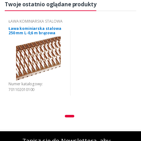
Twoje ostatnio oglądane produkty
ŁAWA KOMINIARSKA STALOWA
Ława kominiarska stalowa
250 mm L-0,6 m brązowa
Numer katalogowy:
701102010100
Zapisz się do Newslettera, aby