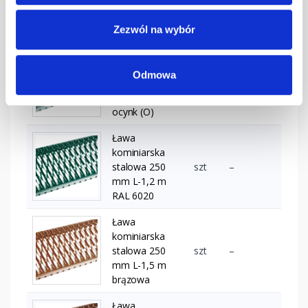
mm L-1,2 m
kasztanowa
Zezwól na wybór
Ława
kominiarska
Odmowa
stalowa 250
szt
–
mm L-1,2 m
ocynk (O)
Ława
kominiarska
stalowa 250
szt
–
mm L-1,2 m
RAL 6020
Ława
kominiarska
stalowa 250
szt
–
mm L-1,5 m
brązowa
Ława