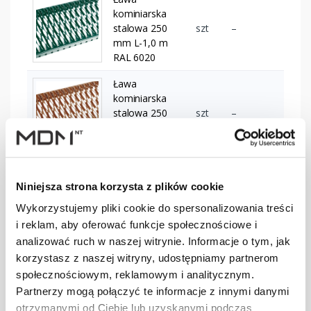
kominiarska
stalowa 250
szt
–
mm L-1,0 m
RAL 6020
Ława
kominiarska
stalowa 250
szt
–
mm L-1,2 m
brązowa
Ława
kominiarska
Niniejsza strona korzysta z plików cookie
stalowa 250
szt
–
Wykorzystujemy pliki cookie do spersonalizowania treści
mm L-1,2 m
i reklam, aby oferować funkcje społecznościowe i
ciemnobrązowa
analizować ruch w naszej witrynie. Informacje o tym, jak
Ława
korzystasz z naszej witryny, udostępniamy partnerom
kominiarska
społecznościowym, reklamowym i analitycznym.
stalowa 250
szt
–
Partnerzy mogą połączyć te informacje z innymi danymi
mm L-1,2 m
otrzymanymi od Ciebie lub uzyskanymi podczas