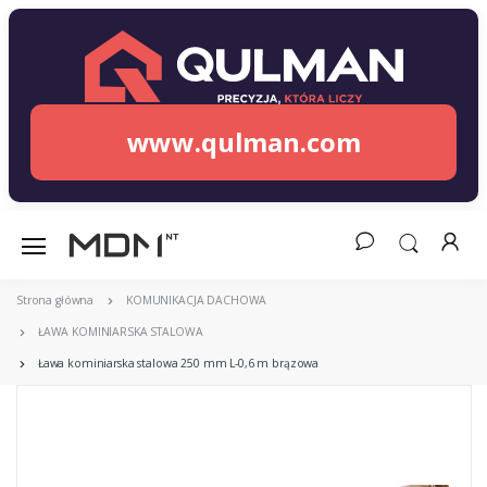
www.qulman.com
Strona główna
KOMUNIKACJA DACHOWA
ŁAWA KOMINIARSKA STALOWA
Ława kominiarska stalowa 250 mm L-0,6 m brązowa