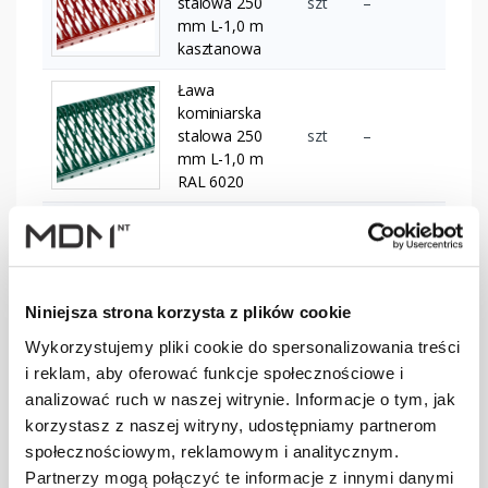
stalowa 250
szt
–
mm L-1,0 m
kasztanowa
Ława
kominiarska
stalowa 250
szt
–
mm L-1,0 m
RAL 6020
Ława
kominiarska
stalowa 250
szt
–
mm L-1,2 m
Niniejsza strona korzysta z plików cookie
brązowa
Wykorzystujemy pliki cookie do spersonalizowania treści
Ława
i reklam, aby oferować funkcje społecznościowe i
kominiarska
analizować ruch w naszej witrynie. Informacje o tym, jak
stalowa 250
szt
–
mm L-1,2 m
korzystasz z naszej witryny, udostępniamy partnerom
ciemnobrązowa
społecznościowym, reklamowym i analitycznym.
Partnerzy mogą połączyć te informacje z innymi danymi