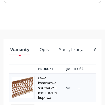
Warianty
Opis
Specyfikacja
Wysył
PRODUKT
JM
ILOŚĆ
Ława
kominiarska
stalowa 250
szt
–
mm L-0,4 m
brązowa