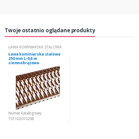
Twoje ostatnio oglądane produkty
ŁAWA KOMINIARSKA STALOWA
Ława kominiarska stalowa
250 mm L-0,6 m
ciemnobrązowa
Numer katalogowy:
701102010200