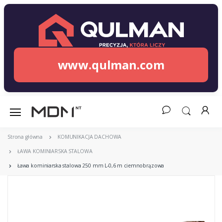
www.qulman.com
Strona główna
KOMUNIKACJA DACHOWA
ŁAWA KOMINIARSKA STALOWA
Ława kominiarska stalowa 250 mm L-0,6 m ciemnobrązowa