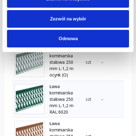
grafitowa
Ława
kominiarska
Zezwól na wybór
stalowa 250
szt
–
mm L-1,2 m
kasztanowa
Odmowa
Ława
kominiarska
stalowa 250
szt
–
mm L-1,2 m
ocynk (O)
Ława
kominiarska
stalowa 250
szt
–
mm L-1,2 m
RAL 6020
Ława
kominiarska