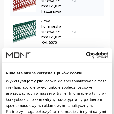
stalowa 250
szt
–
mm L-1,0 m
kasztanowa
Ława
kominiarska
stalowa 250
szt
–
mm L-1,0 m
RAL 6020
Ława
kominiarska
stalowa 250
szt
–
mm L-1,2 m
Niniejsza strona korzysta z plików cookie
brązowa
Wykorzystujemy pliki cookie do spersonalizowania treści
Ława
i reklam, aby oferować funkcje społecznościowe i
kominiarska
analizować ruch w naszej witrynie. Informacje o tym, jak
stalowa 250
szt
–
mm L-1,2 m
korzystasz z naszej witryny, udostępniamy partnerom
ciemnobrązowa
społecznościowym, reklamowym i analitycznym.
Partnerzy mogą połączyć te informacje z innymi danymi