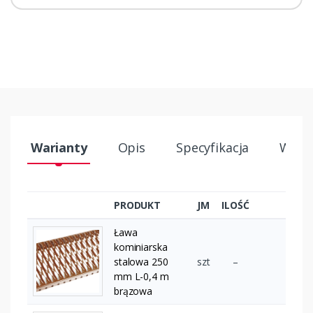
Warianty
Opis
Specyfikacja
Wysył
PRODUKT
JM
ILOŚĆ
Ława
kominiarska
stalowa 250
szt
–
mm L-0,4 m
brązowa