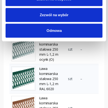
grafitowa
Ława
kominiarska
Zezwól na wybór
stalowa 250
szt
–
mm L-1,2 m
kasztanowa
Odmowa
Ława
kominiarska
stalowa 250
szt
–
mm L-1,2 m
ocynk (O)
Ława
kominiarska
stalowa 250
szt
–
mm L-1,2 m
RAL 6020
Ława
kominiarska