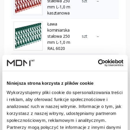
stalowa 250
szt
–
mm L-1,0 m
kasztanowa
Ława
kominiarska
stalowa 250
szt
–
mm L-1,0 m
RAL 6020
Ława
kominiarska
stalowa 250
szt
–
mm L-1,2 m
Niniejsza strona korzysta z plików cookie
brązowa
Wykorzystujemy pliki cookie do spersonalizowania treści
Ława
i reklam, aby oferować funkcje społecznościowe i
kominiarska
analizować ruch w naszej witrynie. Informacje o tym, jak
stalowa 250
szt
–
mm L-1,2 m
korzystasz z naszej witryny, udostępniamy partnerom
ciemnobrązowa
społecznościowym, reklamowym i analitycznym.
Partnerzy mogą połączyć te informacje z innymi danymi