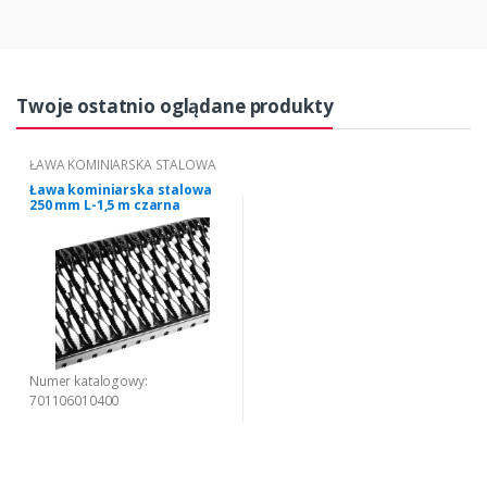
Twoje ostatnio oglądane produkty
ŁAWA KOMINIARSKA STALOWA
Ława kominiarska stalowa
250 mm L-1,5 m czarna
Numer katalogowy:
701106010400