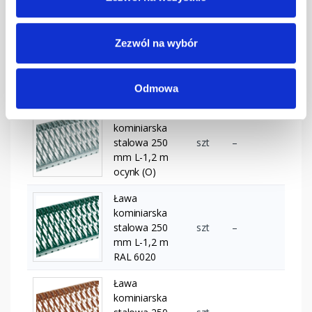
grafitowa
Ława
kominiarska
Zezwól na wybór
stalowa 250
szt
–
mm L-1,2 m
kasztanowa
Odmowa
Ława
kominiarska
stalowa 250
szt
–
mm L-1,2 m
ocynk (O)
Ława
kominiarska
stalowa 250
szt
–
mm L-1,2 m
RAL 6020
Ława
kominiarska