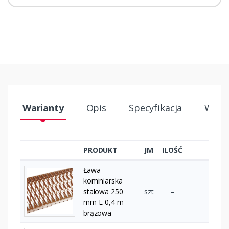
Warianty
Opis
Specyfikacja
Wysył
PRODUKT
JM
ILOŚĆ
Ława
kominiarska
stalowa 250
szt
–
mm L-0,4 m
brązowa