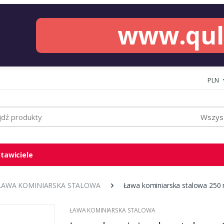
www.qu
PLN
Wszyst
tawiciele
ŁAWA KOMINIARSKA STALOWA
Ława kominiarska stalowa 250
ŁAWA KOMINIARSKA STALOWA