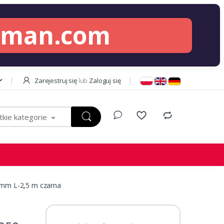
lman.com
Zarejestruj się
lub
Zaloguj się
kie kategorie
 mm L-2,5 m czarna