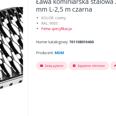
Ława kominiarska stalowa
mm L-2,5 m czarna
KOLOR: czarny
RAL: 9005
Pełna specyfikacja
Numer katalogowy:
701108010400
Producent:
MDM
Zadaj pytanie
Zapytanie ofertowe